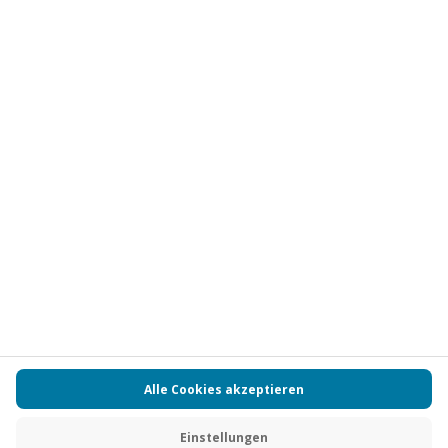
Vertrag widerrufen
FAQs
Kontakt
Zahlungsarten
Über uns
Magazin
Jobs
Partnerprogramm
PAYBACK
Versand und Lieferung
Presse
AGB
Cookie Einstellungen
Datenschutz
Nutzungsbedingungen
Online-Marktplatz
Barrierefreiheit
Grounding Page
Compliance
Impressum
RECHNUNG