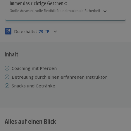
Immer das richtige Geschenk:
Große Auswahl, volle Flexibilität und maximale Sicherheit
Große Auswahl
Über 9.000 Erlebnisse.
Du erhältst
79
°P
Volle Flexibilität
Jeder Gutschein für alle Erlebnisse einlösbar.
Maximale Sicherheit
3 Jahre gültig & verlängerbar.
Inhalt
Coaching mit Pferden
Betreuung durch einen erfahrenen Instruktor
Snacks und Getränke
Alles auf einen Blick