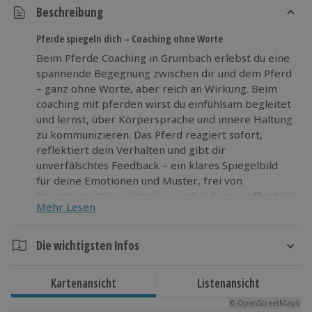
Beschreibung
Pferde spiegeln dich – Coaching ohne Worte
Beim Pferde Coaching in Grumbach erlebst du eine
spannende Begegnung zwischen dir und dem Pferd
– ganz ohne Worte, aber reich an Wirkung. Beim
coaching mit pferden wirst du einfühlsam begleitet
und lernst, über Körpersprache und innere Haltung
zu kommunizieren. Das Pferd reagiert sofort,
reflektiert dein Verhalten und gibt dir
unverfälschtes Feedback – ein klares Spiegelbild
für deine Emotionen und Muster, frei von
Bewertung. Diese intensive Verbindung eröffnet dir
Mehr Lesen
neue Wege, um Selbstvertrauen zu gewinnen,
Blockaden zu lösen und dein eigenes Potenzial
besser zu nutzen. In der angenehmen Atmosphäre
Die wichtigsten Infos
mit kleinen Leckereien kannst du dich voll auf dein
Dauer
Erlebnis konzentrieren. Wage etwas Neues und
Kartenansicht
Listenansicht
spüre, wie Veränderung durch echte Verbindung
Ca. 1,5 Stunden
entsteht.
© OpenStreetMaps