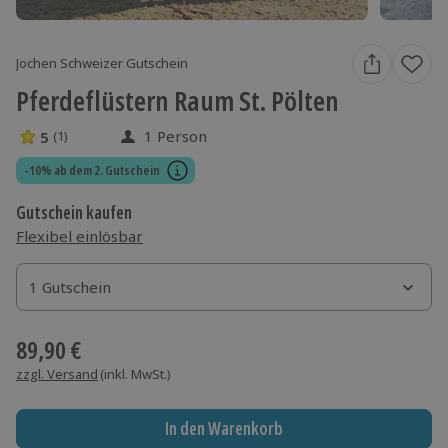
Jochen Schweizer Gutschein
Pferdeflüstern Raum St. Pölten
1 Person
5
(1)
5 Sterne von 5 aus 1 Bewertungen
-10% ab dem 2. Gutschein
Gutschein kaufen
Flexibel einlösbar
1 Gutschein
1 Gutschein
1 Gutschein
89,90 €
zzgl. Versand
(inkl. MwSt.)
In den Warenkorb