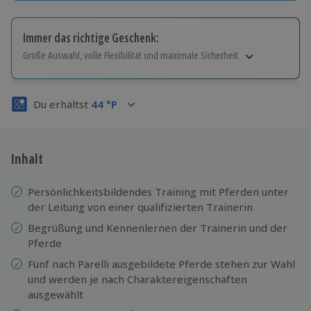
Immer das richtige Geschenk:
Große Auswahl, volle Flexibilität und maximale Sicherheit
Große Auswahl
Über 9.000 Erlebnisse.
Du erhältst
44
°P
Volle Flexibilität
Jeder Gutschein für alle Erlebnisse einlösbar.
Maximale Sicherheit
3 Jahre gültig & verlängerbar.
Inhalt
Persönlichkeitsbildendes Training mit Pferden unter
der Leitung von einer qualifizierten Trainerin
Begrüßung und Kennenlernen der Trainerin und der
Pferde
Fünf nach Parelli ausgebildete Pferde stehen zur Wahl
und werden je nach Charaktereigenschaften
ausgewählt