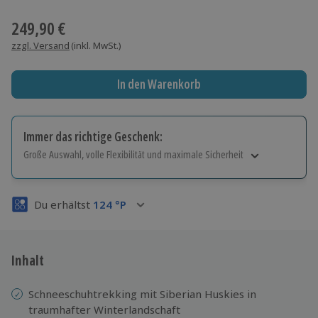
Wähle im nächsten Schritt einen Termin aus
249,90 €
zzgl. Versand
(inkl. MwSt.)
In den Warenkorb
Immer das richtige Geschenk:
Große Auswahl, volle Flexibilität und maximale Sicherheit
Große Auswahl
Über 9.000 Erlebnisse.
Du erhältst
124
°P
Volle Flexibilität
Jeder Gutschein für alle Erlebnisse einlösbar.
Maximale Sicherheit
3 Jahre gültig & verlängerbar.
Inhalt
Schneeschuhtrekking mit Siberian Huskies in
traumhafter Winterlandschaft