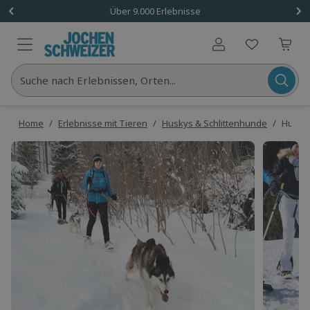
Über 9.000 Erlebnisse
Benutzerkonto
Suche nach Erlebnissen, Orten...
Home
/
Erlebnisse mit Tieren
/
Huskys & Schlittenhunde
/
Husky 