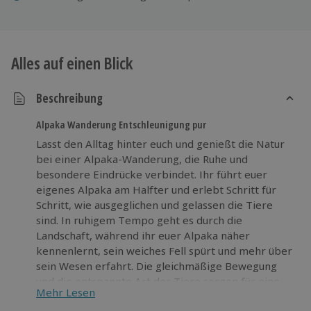
Alles auf einen Blick
Beschreibung
Alpaka Wanderung Entschleunigung pur
Lasst den Alltag hinter euch und genießt die Natur
bei einer Alpaka-Wanderung, die Ruhe und
besondere Eindrücke verbindet. Ihr führt euer
eigenes Alpaka am Halfter und erlebt Schritt für
Schritt, wie ausgeglichen und gelassen die Tiere
sind. In ruhigem Tempo geht es durch die
Landschaft, während ihr euer Alpaka näher
kennenlernt, sein weiches Fell spürt und mehr über
sein Wesen erfahrt. Die gleichmäßige Bewegung
und die entspannte Art der Tiere sorgen für eine
Mehr Lesen
angenehme Atmosphäre. Nach der Wanderung