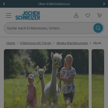
Über 9.000 Erlebnisse
Benutzerkonto
Suche nach Erlebnissen, Orten...
Home
/
Erlebnisse mit Tieren
/
Alpaka Wanderungen
/
Alpaka W