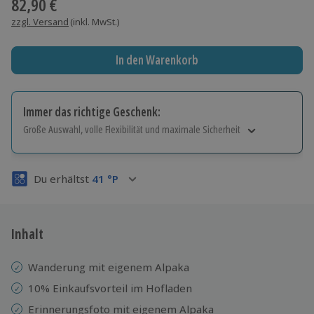
82,90 €
zzgl. Versand
(inkl. MwSt.)
In den Warenkorb
Immer das richtige Geschenk:
Große Auswahl, volle Flexibilität und maximale Sicherheit
Große Auswahl
Über 9.000 Erlebnisse.
Du erhältst
41
°P
Volle Flexibilität
Jeder Gutschein für alle Erlebnisse einlösbar.
Maximale Sicherheit
3 Jahre gültig & verlängerbar.
Inhalt
Wanderung mit eigenem Alpaka
10% Einkaufsvorteil im Hofladen
Erinnerungsfoto mit eigenem Alpaka