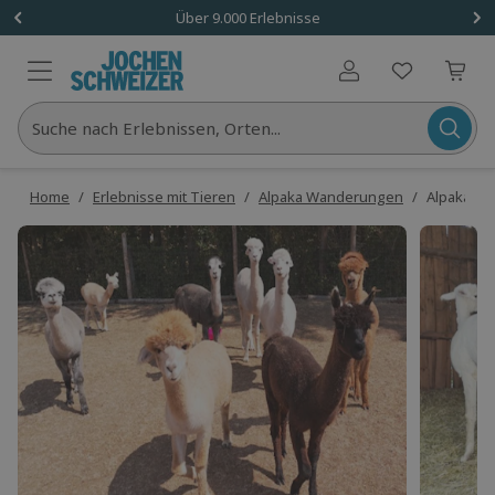
Über 9.000 Erlebnisse
Benutzerkonto
Suche nach Erlebnissen, Orten...
Home
/
Erlebnisse mit Tieren
/
Alpaka Wanderungen
/
Alpaka Wa