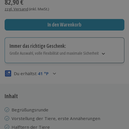
82,90 €
zzgl. Versand
(inkl. MwSt.)
In den Warenkorb
Immer das richtige Geschenk:
Große Auswahl, volle Flexibilität und maximale Sicherheit
Große Auswahl
Über 9.000 Erlebnisse.
Du erhältst
41
°P
Volle Flexibilität
Jeder Gutschein für alle Erlebnisse einlösbar.
Maximale Sicherheit
3 Jahre gültig & verlängerbar.
Inhalt
Begrüßungsrunde
Vorstellung der Tiere, erste Annäherungen
Halftern der Tiere