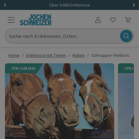
Über 9.000 Erlebnisse
Benutzerkonto
Suche nach Erlebnissen, Orten...
Home
/
Erlebnisse mit Tieren
/
Reiten
/
Schnupper-Reitkurs
-15% CLUB DEAL
-15% CLU