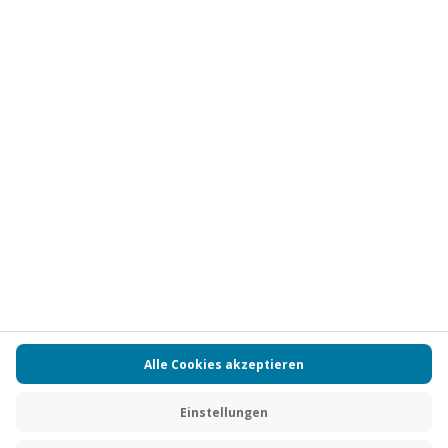
Vertrag widerrufen
FAQs
Kontakt
Zahlungsarten
Über uns
Magazin
Jobs
Partnerprogramm
PAYBACK
Versand und Lieferung
Presse
AGB
Cookie Einstellungen
Datenschutz
Nutzungsbedingungen
Online-Marktplatz
Barrierefreiheit
Grounding Page
Compliance
Impressum
RECHNUNG