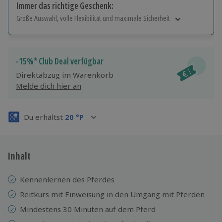
Immer das richtige Geschenk:
Große Auswahl, volle Flexibilität und maximale Sicherheit
Große Auswahl
Über 9.000 Erlebnisse.
Volle Flexibilität
-15%* Club Deal verfügbar
Jeder Gutschein für alle Erlebnisse einlösbar.
Direktabzug im Warenkorb
Maximale Sicherheit
Melde dich hier an
3 Jahre gültig & verlängerbar.
Du erhältst
20
°P
Inhalt
Kennenlernen des Pferdes
Reitkurs mit Einweisung in den Umgang mit Pferden
Mindestens 30 Minuten auf dem Pferd