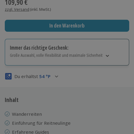
109,90 €
zzgl. Versand
(inkl. MwSt.)
In den Warenkorb
Immer das richtige Geschenk:
Große Auswahl, volle Flexibilität und maximale Sicherheit
Große Auswahl
Über 9.000 Erlebnisse.
Du erhältst
54
°P
Volle Flexibilität
Jeder Gutschein für alle Erlebnisse einlösbar.
Maximale Sicherheit
3 Jahre gültig & verlängerbar.
Inhalt
Wanderreiten
Einführung für Reitneulinge
Erfahrene Guides