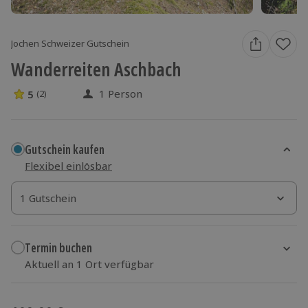
Jochen Schweizer Gutschein
Wanderreiten Aschbach
1 Person
5
(2)
5 Sterne von 5 aus 2 Bewertungen
Gutschein kaufen
Flexibel einlösbar
1 Gutschein
1 Gutschein
1 Gutschein
Termin buchen
Aktuell an 1 Ort verfügbar
Wähle im nächsten Schritt einen Termin aus