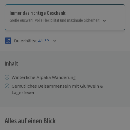
Immer das richtige Geschenk:
Große Auswahl, volle Flexibilität und maximale Sicherheit
Große Auswahl
Über 9.000 Erlebnisse.
Du erhältst
41
°P
Volle Flexibilität
Jeder Gutschein für alle Erlebnisse einlösbar.
Maximale Sicherheit
3 Jahre gültig & verlängerbar.
Inhalt
Winterliche Alpaka Wanderung
Gemütliches Beisammensein mit Glühwein &
Lagerfeuer
Alles auf einen Blick