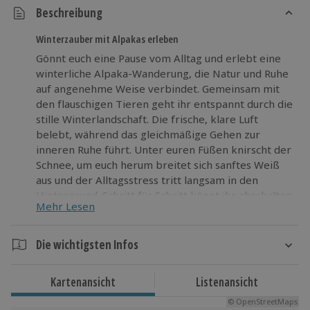
Beschreibung
Winterzauber mit Alpakas erleben
Gönnt euch eine Pause vom Alltag und erlebt eine
winterliche Alpaka-Wanderung, die Natur und Ruhe
auf angenehme Weise verbindet. Gemeinsam mit
den flauschigen Tieren geht ihr entspannt durch die
stille Winterlandschaft. Die frische, klare Luft
belebt, während das gleichmäßige Gehen zur
inneren Ruhe führt. Unter euren Füßen knirscht der
Schnee, um euch herum breitet sich sanftes Weiß
aus und der Alltagsstress tritt langsam in den
Hintergrund. Schritt für Schritt könnt ihr abschalten
Mehr Lesen
und den Moment bewusst wahrnehmen. Nach der
Wanderung folgt ein gemütlicher Ausklang: Bei
heißem Glühwein wärmt ihr euch auf und lasst den
Die wichtigsten Infos
Tag am Lagerfeuer in stimmungsvoller Umgebung
Dauer
ruhig ausklingen. Wenn ihr eine besondere
Kartenansicht
Listenansicht
Wintererfahrung sucht, bietet diese Runde eine
Ca. 2,5 Stunden (reine Wanderzeit ca. 1 - 1,5
passende Gelegenheit, Natur, Tiere und entspannte
© OpenStreetMaps
Stunden)