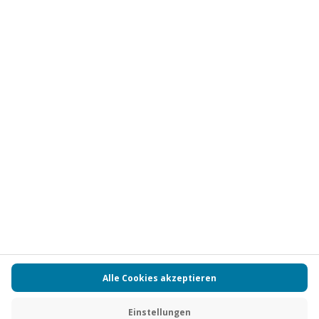
Vertrag widerrufen
FAQs
Kontakt
Zahlungsarten
Über uns
Magazin
Jobs
Partnerprogramm
PAYBACK
Versand und Lieferung
Presse
AGB
Cookie Einstellungen
Datenschutz
Nutzungsbedingungen
Online-Marktplatz
Barrierefreiheit
Grounding Page
Compliance
Impressum
RECHNUNG