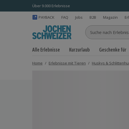
Über 9.000 Erlebnisse
PAYBACK
FAQ
Jobs
B2B
Magazin
Er
Suche nach Erlebnisse
Alle Erlebnisse
Kurzurlaub
Geschenke für
Home
/
Erlebnisse mit Tieren
/
Huskys & Schlittenh
Bild 1 von 5