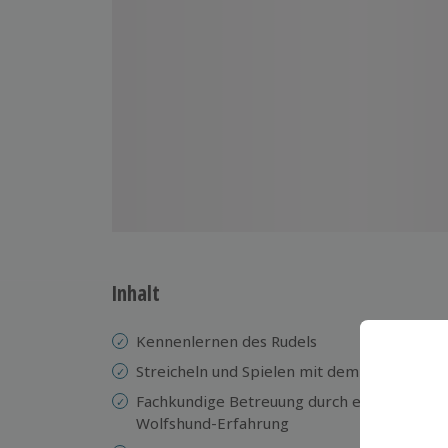
Inhalt
Kennenlernen des Rudels
Streicheln und Spielen mit dem Rudel
Fachkundige Betreuung durch eine Hundetr
Wolfshund-Erfahrung