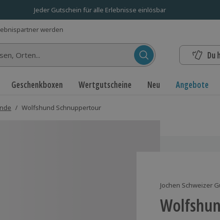
Jeder Gutschein für alle Erlebnisse einlösbar
lebnispartner werden
Du 
n...
Geschenkboxen
Wertgutscheine
Neu
Angebote
unde
/
Wolfshund Schnuppertour
Jochen Schweizer G
Wolfshun