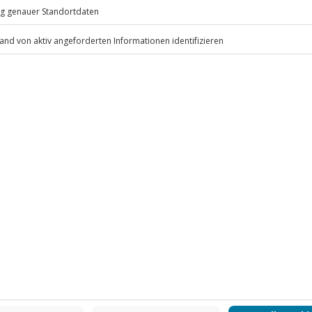
eiten, außer an bundesweiten
in vereinbart
nde Kleidung, festes Schuhwerk
nender Bauchgurt und
.
Fr: 9-17 Uhr
www.b2b.jochen-schweizer.de/