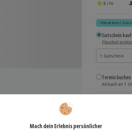
5
(16)
5 Sterne von 5 
-10% ab dem 2. Gutsc
Gutschein kauf
Flexibel einlö
1 Gutschein
1 Gutschein
1 Gutschein
Termin buchen
Aktuell an 1 O
Wähle im nächs
69,90 €
zzgl. Versand
(inkl.
ainerin mit mehrjähriger