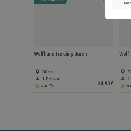
Wolfhund Trekking Büren
Wolfh
Büren
B
1 Person
1
84,90 €
4.6
4
(7)