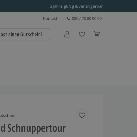
3 Jahre gültig & verlängerbar
Kontakt
089 / 70 80 90 90
hast einen Gutschein?
Benutzerkonto
utschein
d Schnuppertour