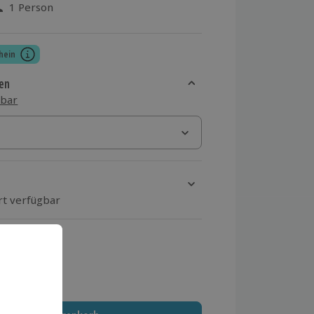
1 Person
aus 16 Bewertungen
hein
en
sbar
rt verfügbar
ten Schritt einen Termin aus
 MwSt.)