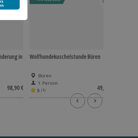
derung in
Wolfhundekuschelstunde Büren
Schlitt
Schwab
Büren
Sch
1 Person
2 P
98,90 €
49,90 €
5
(1)