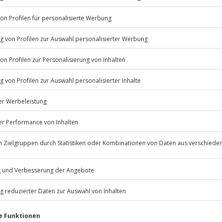
Listenansicht
erfügbar
© OpenStreetMaps
icht
rfassung
Jochen Schweizer
GmbH
Mühldorfstraße 8
81671
München
nwetter, Glatteis oder akuten