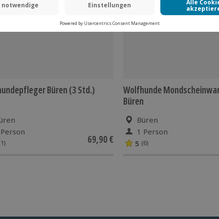
undepfleger Büren (3 Std.)
Wolfhunde Mondscheinwan
Büren
üren
Büren
 Person
1 Person
69,90 €
5
(1)
(6)