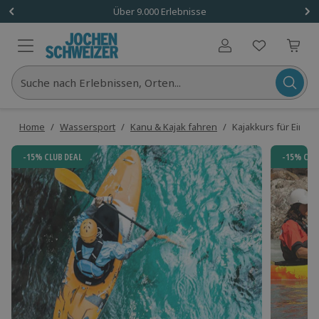
Über 9.000 Erlebnisse
Benutzerkonto
Suche nach Erlebnissen, Orten...
Home
/
Wassersport
/
Kanu & Kajak fahren
/
Kajakkurs für Einste
-15% CLUB DEAL
-15% CLU