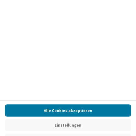
Vertrag widerrufen
FAQs
Kontakt
Zahlungsarten
Über uns
Magazin
Jobs
Partnerprogramm
PAYBACK
Versand und Lieferung
Presse
AGB
Cookie Einstellungen
Datenschutz
Nutzungsbedingungen
Online-Marktplatz
Barrierefreiheit
Grounding Page
Compliance
Impressum
RECHNUNG