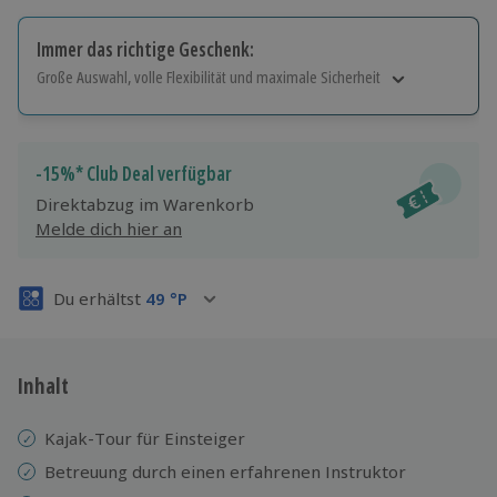
Immer das richtige Geschenk:
Große Auswahl, volle Flexibilität und maximale Sicherheit
Große Auswahl
Über 9.000 Erlebnisse.
Volle Flexibilität
-15%* Club Deal verfügbar
Jeder Gutschein für alle Erlebnisse einlösbar.
Direktabzug im Warenkorb
Maximale Sicherheit
Melde dich hier an
3 Jahre gültig & verlängerbar.
Du erhältst
49
°P
Inhalt
Kajak-Tour für Einsteiger
Betreuung durch einen erfahrenen Instruktor