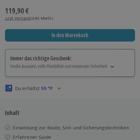
119,90 €
zzgl. Versand
(inkl. MwSt.)
In den Warenkorb
Immer das richtige Geschenk:
Große Auswahl, volle Flexibilität und maximale Sicherheit
Große Auswahl
Über 9.000 Erlebnisse.
Du erhältst
59
°P
Volle Flexibilität
Jeder Gutschein für alle Erlebnisse einlösbar.
Maximale Sicherheit
3 Jahre gültig & verlängerbar.
Inhalt
Einweisung zur Route, Seil- und Sicherungstechniken
Erfahrener Guide