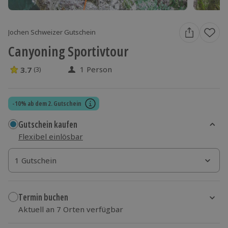
Jochen Schweizer Gutschein
Canyoning Sportivtour
1 Person
3.7
(3)
3.7 Sterne von 5 aus 3 Bewertungen
-10% ab dem 2. Gutschein
Gutschein kaufen
Flexibel einlösbar
1 Gutschein
1 Gutschein
1 Gutschein
Termin buchen
Aktuell an 7 Orten verfügbar
Wähle im nächsten Schritt Ort und Termin aus