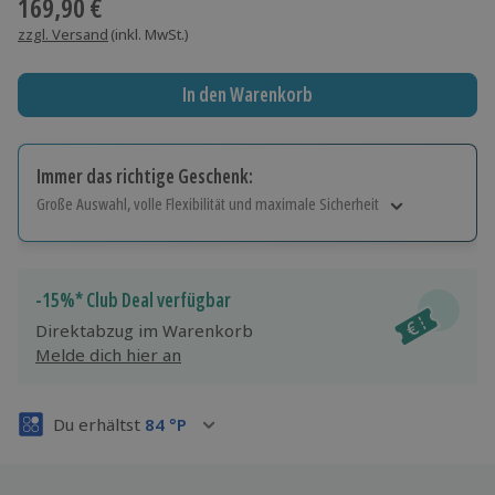
169,90 €
zzgl. Versand
(inkl. MwSt.)
In den Warenkorb
Immer das richtige Geschenk:
Große Auswahl, volle Flexibilität und maximale Sicherheit
Große Auswahl
Über 9.000 Erlebnisse.
Volle Flexibilität
-15%* Club Deal verfügbar
Jeder Gutschein für alle Erlebnisse einlösbar.
Direktabzug im Warenkorb
Maximale Sicherheit
Melde dich hier an
3 Jahre gültig & verlängerbar.
Du erhältst
84
°P