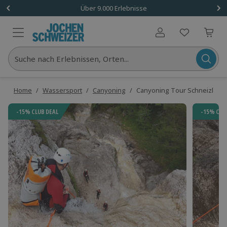
Über 9.000 Erlebnisse
Benutzerkonto
Suche nach Erlebnissen, Orten...
Home
/
Wassersport
/
Canyoning
/
Canyoning Tour Schneizlreuth
-15% CLUB DEAL
-15% CLU