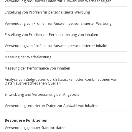
Sichere Dir attraktive Firmenkunden Vorteile.
+49 89 / 60 60 89 700
Mo-Fr: 9-17 Uhr
b2b@jochen-schweizer.de
www.b2b.jochen-schweizer.de/
Artikelnummer
:
50908
Andere Produkte entdecken