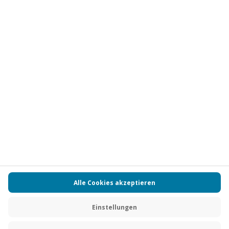
Vertrag widerrufen
FAQs
Kontakt
Zahlungsarten
Über uns
Magazin
Jobs
Partnerprogramm
PAYBACK
Versand und Lieferung
Presse
AGB
Cookie Einstellungen
Datenschutz
Nutzungsbedingungen
Online-Marktplatz
Barrierefreiheit
Grounding Page
Compliance
Impressum
RECHNUNG