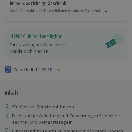
Immer das richtige Geschenk:
Große Auswahl, volle Flexibilität und maximale Sicherheit
Große Auswahl
Über 9.000 Erlebnisse.
Volle Flexibilität
-15%* Club Deal verfügbar
Jeder Gutschein für alle Erlebnisse einlösbar.
Direktabzug im Warenkorb
Maximale Sicherheit
Melde dich hier an
3 Jahre gültig & verlängerbar.
Du erhältst
129
°P
Inhalt
60 Minuten Sportboot fahren
Fachkundige Anleitung und Einweisung in Sicherheit,
Technik und Vorfahrtsregeln
Eigenständige Fahrt und Steuerung des Motorbootes