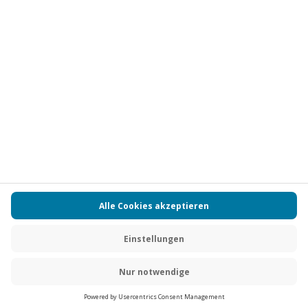
Vertrag widerrufen
FAQs
Kontakt
Zahlungsarten
Über uns
Magazin
Jobs
Partnerprogramm
PAYBACK
Versand und Lieferung
Presse
AGB
Cookie Einstellungen
Datenschutz
Nutzungsbedingungen
Online-Marktplatz
Barrierefreiheit
Grounding Page
Compliance
Impressum
RECHNUNG