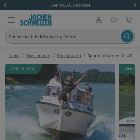
Über 9.000 Erlebnisse
Benutzerkonto
Suche nach Erlebnissen, Orten...
Home
/
Wassersport
/
Bootstouren
/
Sportbootfahren für 4 Per
-15% CLUB DEAL
-15% CLU