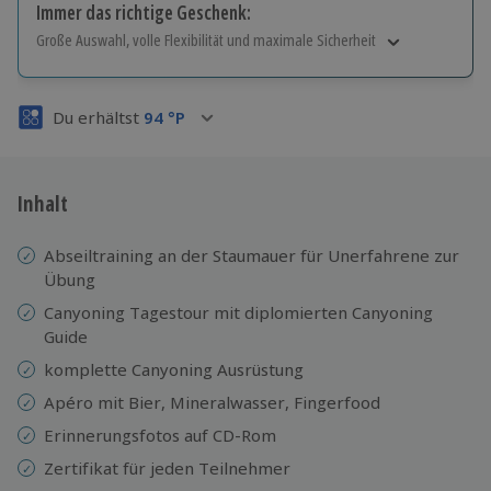
Immer das richtige Geschenk:
Große Auswahl, volle Flexibilität und maximale Sicherheit
Große Auswahl
Über 9.000 Erlebnisse.
Du erhältst
94
°P
Volle Flexibilität
Jeder Gutschein für alle Erlebnisse einlösbar.
Maximale Sicherheit
3 Jahre gültig & verlängerbar.
Inhalt
Abseiltraining an der Staumauer für Unerfahrene zur
Übung
Canyoning Tagestour mit diplomierten Canyoning
Guide
komplette Canyoning Ausrüstung
Apéro mit Bier, Mineralwasser, Fingerfood
Erinnerungsfotos auf CD-Rom
Zertifikat für jeden Teilnehmer