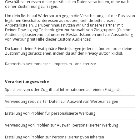
81671
München
Teilnehmer
Du erreichst uns telefonisch zu folgenden Zeiten,
Gutschein gültig für 1 Person
außer an bundesweiten Feiertagen:
Mo-Fr: 8-20 Uhr | Sa: 10-16 Uhr
Du möchtest als Firma bestellen?
Sichere Dir attraktive Firmenkunden Vorteile.
+49 89 / 60 60 89 700
Mo-Fr: 9-17 Uhr
b2b@jochen-schweizer.de
www.b2b.jochen-schweizer.de/
Artikelnummer
:
30889