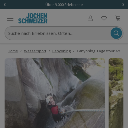
Über 9.000 Erlebnisse
Benutzerkonto
Suche nach Erlebnissen, Orten...
Home
/
Wassersport
/
Canyoning
/
Canyoning Tagestour Amden