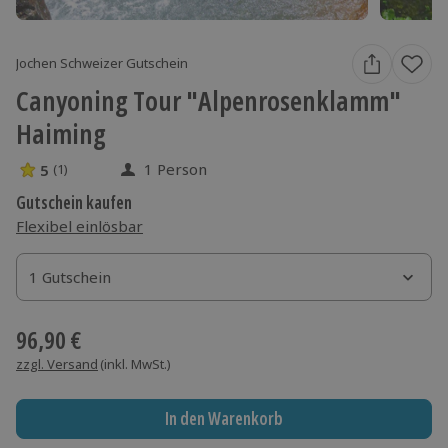
Jochen Schweizer Gutschein
Canyoning Tour "Alpenrosenklamm"
Haiming
1 Person
5
(1)
5 Sterne von 5 aus 1 Bewertungen
Gutschein kaufen
Flexibel einlösbar
1 Gutschein
1 Gutschein
1 Gutschein
96,90 €
zzgl. Versand
(inkl. MwSt.)
In den Warenkorb