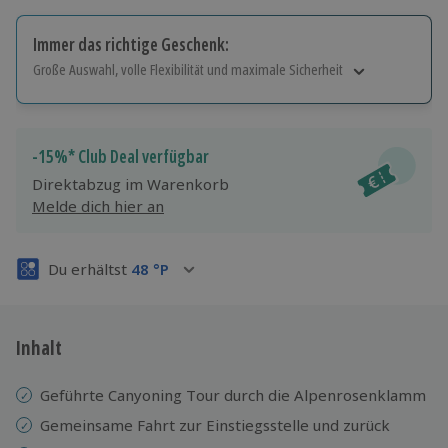
Immer das richtige Geschenk:
Große Auswahl, volle Flexibilität und maximale Sicherheit
Große Auswahl
Über 9.000 Erlebnisse.
Volle Flexibilität
-15%* Club Deal verfügbar
Jeder Gutschein für alle Erlebnisse einlösbar.
Direktabzug im Warenkorb
Maximale Sicherheit
Melde dich hier an
3 Jahre gültig & verlängerbar.
Du erhältst
48
°P
Inhalt
Geführte Canyoning Tour durch die Alpenrosenklamm
Gemeinsame Fahrt zur Einstiegsstelle und zurück