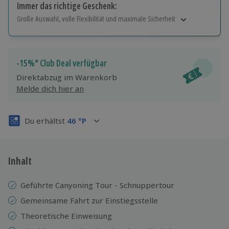
Immer das richtige Geschenk:
Große Auswahl, volle Flexibilität und maximale Sicherheit
Große Auswahl
Über 9.000 Erlebnisse.
Volle Flexibilität
-15%* Club Deal verfügbar
Jeder Gutschein für alle Erlebnisse einlösbar.
Direktabzug im Warenkorb
Maximale Sicherheit
Melde dich hier an
3 Jahre gültig & verlängerbar.
Du erhältst
46
°P
Inhalt
Geführte Canyoning Tour - Schnuppertour
Gemeinsame Fahrt zur Einstiegsstelle
Theoretische Einweisung