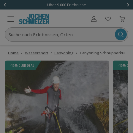
Über 9.000 Erlebnisse
Benutzerkonto
Suche nach Erlebnissen, Orten...
Home
/
Wassersport
/
Canyoning
/
Canyoning Schnupperkurs H
-15% CLUB DEAL
-15% CLU