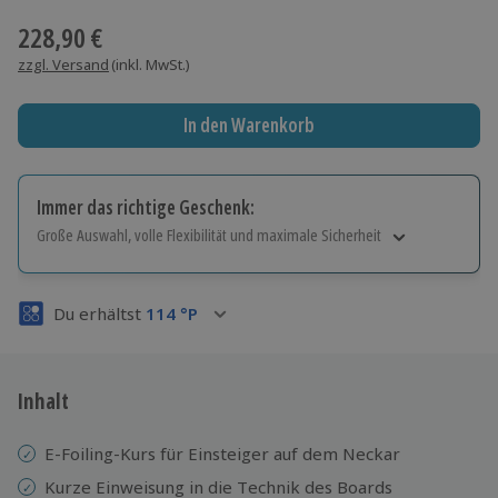
228,90 €
zzgl. Versand
(inkl. MwSt.)
In den Warenkorb
Immer das richtige Geschenk:
Große Auswahl, volle Flexibilität und maximale Sicherheit
Große Auswahl
Über 9.000 Erlebnisse.
Du erhältst
114
°P
Volle Flexibilität
Jeder Gutschein für alle Erlebnisse einlösbar.
Maximale Sicherheit
3 Jahre gültig & verlängerbar.
Inhalt
E-Foiling-Kurs für Einsteiger auf dem Neckar
Kurze Einweisung in die Technik des Boards