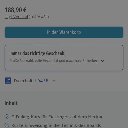
188,90 €
zzgl. Versand
(inkl. MwSt.)
In den Warenkorb
Immer das richtige Geschenk:
Große Auswahl, volle Flexibilität und maximale Sicherheit
Große Auswahl
Über 9.000 Erlebnisse.
Du erhältst
94
°P
Volle Flexibilität
Jeder Gutschein für alle Erlebnisse einlösbar.
Maximale Sicherheit
3 Jahre gültig & verlängerbar.
Inhalt
E-Foiling-Kurs für Einsteiger auf dem Neckar
Kurze Einweisung in die Technik des Boards