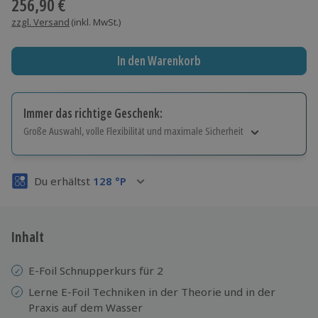
256,90 €
zzgl. Versand
(inkl. MwSt.)
In den Warenkorb
Immer das richtige Geschenk:
Große Auswahl, volle Flexibilität und maximale Sicherheit
Große Auswahl
Über 9.000 Erlebnisse.
Du erhältst
128
°P
Volle Flexibilität
Jeder Gutschein für alle Erlebnisse einlösbar.
Maximale Sicherheit
3 Jahre gültig & verlängerbar.
Inhalt
E-Foil Schnupperkurs für 2
Lerne E-Foil Techniken in der Theorie und in der
Praxis auf dem Wasser