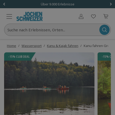
Über 9.000 Erlebnisse
Benutzerkonto
Suche nach Erlebnissen, Orten...
Home
/
Wassersport
/
Kanu & Kajak fahren
/
Kanu fahren Groß Sa
-15% CLUB DEAL
-15% CLU