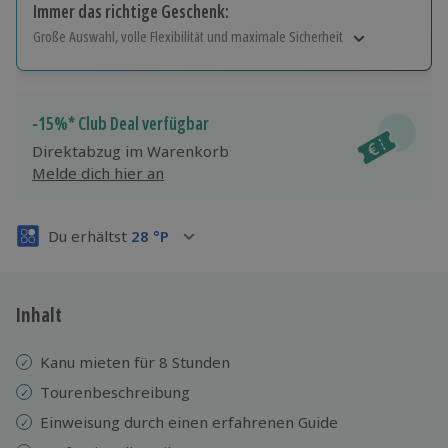
Immer das richtige Geschenk:
Große Auswahl, volle Flexibilität und maximale Sicherheit
Große Auswahl
Über 9.000 Erlebnisse.
Volle Flexibilität
-15%* Club Deal verfügbar
Jeder Gutschein für alle Erlebnisse einlösbar.
Direktabzug im Warenkorb
Maximale Sicherheit
Melde dich hier an
3 Jahre gültig & verlängerbar.
Du erhältst
28
°P
Inhalt
Kanu mieten für 8 Stunden
Tourenbeschreibung
Einweisung durch einen erfahrenen Guide