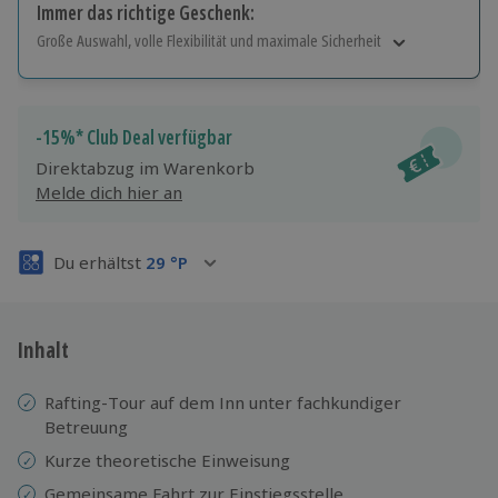
Immer das richtige Geschenk:
Große Auswahl, volle Flexibilität und maximale Sicherheit
Große Auswahl
Über 9.000 Erlebnisse.
Volle Flexibilität
-15%* Club Deal verfügbar
Jeder Gutschein für alle Erlebnisse einlösbar.
Direktabzug im Warenkorb
Maximale Sicherheit
Melde dich hier an
3 Jahre gültig & verlängerbar.
Du erhältst
29
°P
Inhalt
Rafting-Tour auf dem Inn unter fachkundiger
Betreuung
Kurze theoretische Einweisung
Gemeinsame Fahrt zur Einstiegsstelle