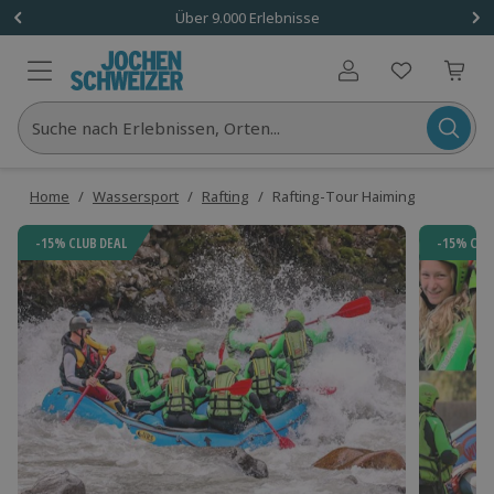
Über 9.000 Erlebnisse
Benutzerkonto
Suche nach Erlebnissen, Orten...
Home
/
Wassersport
/
Rafting
/
Rafting-Tour Haiming
-15% CLUB DEAL
-15% CLU