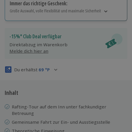
Immer das richtige Geschenk:
Große Auswahl, volle Flexibilität und maximale Sicherheit
Große Auswahl
Über 9.000 Erlebnisse.
Volle Flexibilität
-15%* Club Deal verfügbar
Jeder Gutschein für alle Erlebnisse einlösbar.
Direktabzug im Warenkorb
Maximale Sicherheit
Melde dich hier an
3 Jahre gültig & verlängerbar.
Du erhältst
69
°P
Inhalt
Rafting-Tour auf dem Inn unter fachkundiger
Betreuung
Gemeinsame Fahrt zur Ein- und Ausstiegsstelle
Theoretische Einweisung