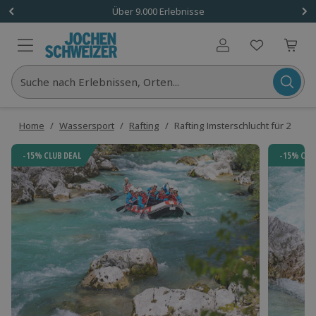
Über 9.000 Erlebnisse
Benutzerkonto
Suche nach Erlebnissen, Orten...
Home
/
Wassersport
/
Rafting
/
Rafting Imsterschlucht für 2
-15% CLUB DEAL
-15% CLU