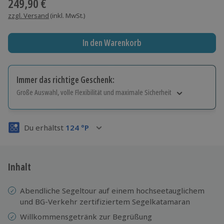
249,90 €
zzgl. Versand
(inkl. MwSt.)
In den Warenkorb
Immer das richtige Geschenk:
Große Auswahl, volle Flexibilität und maximale Sicherheit
Große Auswahl
Über 9.000 Erlebnisse.
Du erhältst
124
°P
Volle Flexibilität
Jeder Gutschein für alle Erlebnisse einlösbar.
Maximale Sicherheit
3 Jahre gültig & verlängerbar.
Inhalt
Abendliche Segeltour auf einem hochseetauglichem
und BG-Verkehr zertifiziertem Segelkatamaran
Willkommensgetränk zur Begrüßung