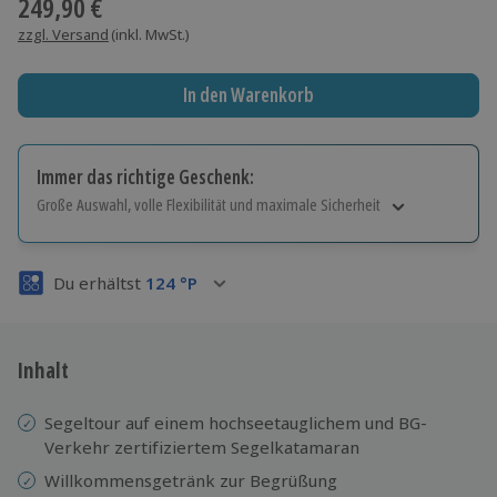
249,90 €
zzgl. Versand
(inkl. MwSt.)
In den Warenkorb
Immer das richtige Geschenk:
Große Auswahl, volle Flexibilität und maximale Sicherheit
Große Auswahl
Über 9.000 Erlebnisse.
Du erhältst
124
°P
Volle Flexibilität
Jeder Gutschein für alle Erlebnisse einlösbar.
Maximale Sicherheit
3 Jahre gültig & verlängerbar.
Inhalt
Segeltour auf einem hochseetauglichem und BG-
Verkehr zertifiziertem Segelkatamaran
Willkommensgetränk zur Begrüßung