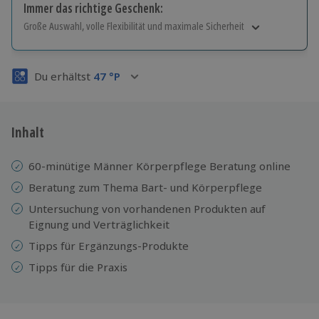
Immer das richtige Geschenk:
Große Auswahl, volle Flexibilität und maximale Sicherheit
Große Auswahl
Über 9.000 Erlebnisse.
Du erhältst
47
°P
Volle Flexibilität
Jeder Gutschein für alle Erlebnisse einlösbar.
Maximale Sicherheit
3 Jahre gültig & verlängerbar.
Inhalt
60-minütige Männer Körperpflege Beratung online
Beratung zum Thema Bart- und Körperpflege
Untersuchung von vorhandenen Produkten auf
Eignung und Verträglichkeit
Tipps für Ergänzungs-Produkte
Tipps für die Praxis