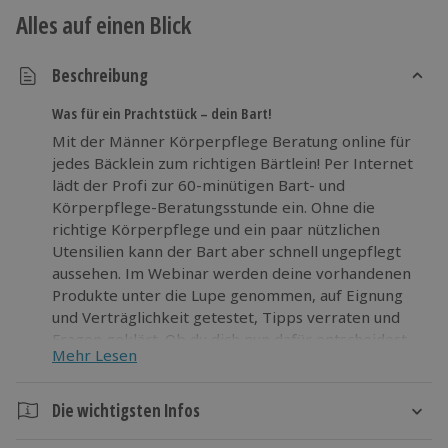
Alles auf einen Blick
Beschreibung
Was für ein Prachtstück – dein Bart!
Mit der Männer Körperpflege Beratung online für
jedes Bäcklein zum richtigen Bärtlein! Per Internet
lädt der Profi zur 60-minütigen Bart- und
Körperpflege-Beratungsstunde ein. Ohne die
richtige Körperpflege und ein paar nützlichen
Utensilien kann der Bart aber schnell ungepflegt
aussehen. Im Webinar werden deine vorhandenen
Produkte unter die Lupe genommen, auf Eignung
und Verträglichkeit getestet, Tipps verraten und
Fragen geklärt. Ob du dich nun dafür entscheidest,
Mehr Lesen
den Bart wachsen zu lassen oder deinen Bartwuchs
zu perfektionieren, die Bartpflege online Beratung
hilft dir weiter!
Die wichtigsten Infos
Dauer