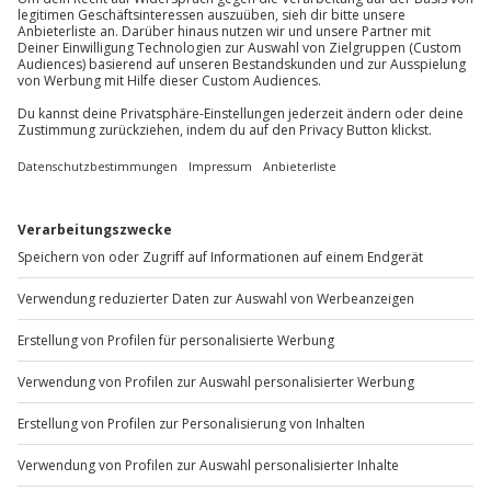
Teilnehmer
Gutschein gültig für 1 Person
Gruppengröße: 1 - 5 Personen
Du möchtest als Firma bestellen?
Sichere Dir attraktive Firmenkunden Vorteile.
+49 89 / 60 60 89 700
Mo-Fr: 9-17 Uhr
b2b@jochen-schweizer.de
www.b2b.jochen-schweizer.de/
Artikelnummer
:
40220
Andere Produkte entdecken