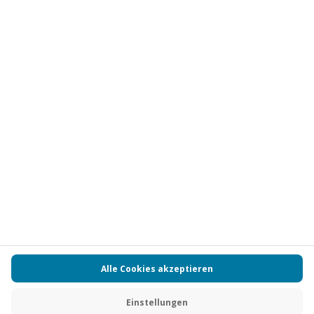
Vertrag widerrufen
FAQs
Kontakt
Zahlungsarten
Über uns
Magazin
Jobs
Partnerprogramm
PAYBACK
Versand und Lieferung
Presse
AGB
Cookie Einstellungen
Datenschutz
Nutzungsbedingungen
Online-Marktplatz
Barrierefreiheit
Grounding Page
Compliance
Impressum
RECHNUNG