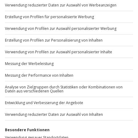
Sichere Dir attraktive Firmenkunden Vorteile.
+49 89 / 60 60 89 700
Mo-Fr: 9-17 Uhr
b2b@jochen-schweizer.de
www.b2b.jochen-schweizer.de/
Artikelnummer
:
1302
Andere Produkte entdecken