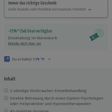
Immer das richtige Geschenk:
Große Auswahl, volle Flexibilität und maximale Sicherheit
Große Auswahl
Über 9.000 Erlebnisse.
Volle Flexibilität
-15%* Club Deal verfügbar
Jeder Gutschein für alle Erlebnisse einlösbar.
Direktabzug im Warenkorb
Maximale Sicherheit
Melde dich hier an
3 Jahre gültig & verlängerbar.
Du erhältst
179
°P
Inhalt
2-stündige Nichtraucher-Einzelbehandlung
Direkte Betreuung durch einen Diplom-Psychologen
oder Heilpraktiker und Hypnosetherapeuten
45-minütige Hypnose