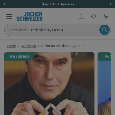
Über 9.000 Erlebnisse
Benutzerkonto
Suche nach Erlebnissen, Orten...
Home
/
Wellness
/
Nichtraucher dank Hypnose
-15% CLUB DEAL
-15% CLU