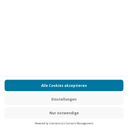
Vertrag widerrufen
FAQs
Kontakt
Zahlungsarten
Über uns
Magazin
Jobs
Partnerprogramm
PAYBACK
Versand und Lieferung
Presse
AGB
Cookie Einstellungen
Datenschutz
Nutzungsbedingungen
Online-Marktplatz
Barrierefreiheit
Grounding Page
Compliance
Impressum
RECHNUNG