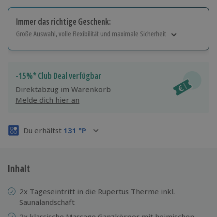
Immer das richtige Geschenk:
Große Auswahl, volle Flexibilität und maximale Sicherheit
Große Auswahl
Über 9.000 Erlebnisse.
Volle Flexibilität
-15%* Club Deal verfügbar
Jeder Gutschein für alle Erlebnisse einlösbar.
Direktabzug im Warenkorb
Maximale Sicherheit
Melde dich hier an
3 Jahre gültig & verlängerbar.
Du erhältst
131
°P
Inhalt
2x Tageseintritt in die Rupertus Therme inkl.
Saunalandschaft
2x klassische Massage Ganzkörper mit heimischen