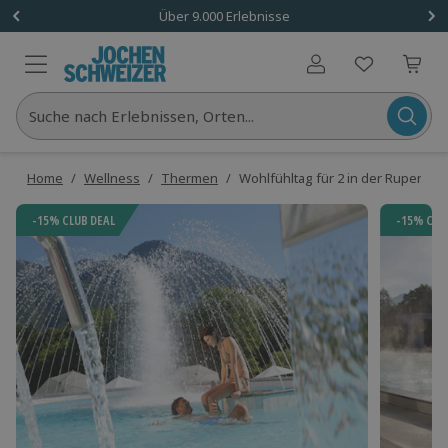
Über 9.000 Erlebnisse
Benutzerkonto
Suche nach Erlebnissen, Orten...
Home
/
Wellness
/
Thermen
/
Wohlfühltag für 2 in der Rupertu
-15% CLUB DEAL
-15% CLU