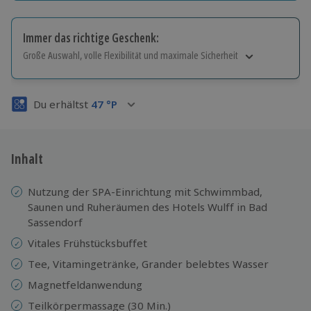
Immer das richtige Geschenk:
Große Auswahl, volle Flexibilität und maximale Sicherheit
Große Auswahl
Über 9.000 Erlebnisse.
Du erhältst
47
°P
Volle Flexibilität
Jeder Gutschein für alle Erlebnisse einlösbar.
Maximale Sicherheit
3 Jahre gültig & verlängerbar.
Inhalt
Nutzung der SPA-Einrichtung mit Schwimmbad,
Saunen und Ruheräumen des Hotels Wulff in Bad
Sassendorf
Vitales Frühstücksbuffet
Tee, Vitamingetränke, Grander belebtes Wasser
Magnetfeldanwendung
Teilkörpermassage (30 Min.)