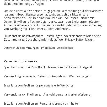
Gutschein gültig für 1 Person
Du erreichst uns telefonisch zu folgenden Zeiten,
außer an bundesweiten Feiertagen:
Mo-Fr: 8-20 Uhr | Sa: 10-16 Uhr
Du möchtest als Firma bestellen?
Sichere Dir attraktive Firmenkunden Vorteile.
+49 89 / 60 60 89 700
Mo-Fr: 9-17 Uhr
b2b@jochen-schweizer.de
www.b2b.jochen-schweizer.de/
Artikelnummer
:
60650