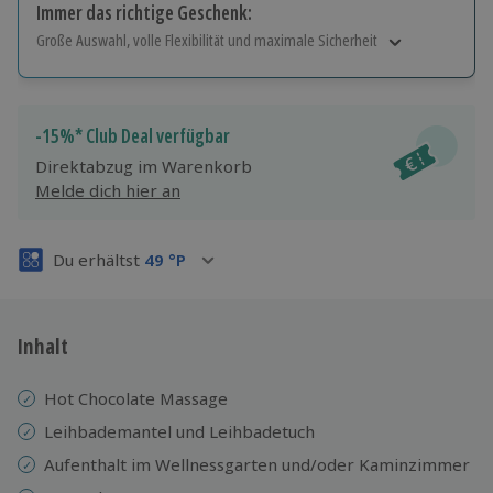
Immer das richtige Geschenk:
Große Auswahl, volle Flexibilität und maximale Sicherheit
Große Auswahl
Über 9.000 Erlebnisse.
Volle Flexibilität
-15%* Club Deal verfügbar
Jeder Gutschein für alle Erlebnisse einlösbar.
Direktabzug im Warenkorb
Maximale Sicherheit
Melde dich hier an
3 Jahre gültig & verlängerbar.
Du erhältst
49
°P
Inhalt
Hot Chocolate Massage
Leihbademantel und Leihbadetuch
Aufenthalt im Wellnessgarten und/oder Kaminzimmer