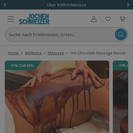
Über 9.000 Erlebnisse
Benutzerkonto
Suche nach Erlebnissen, Orten...
Home
/
Wellness
/
Massage
/
Hot Chocolate Massage Meschede
-15% CLUB DEAL
-15% CLU