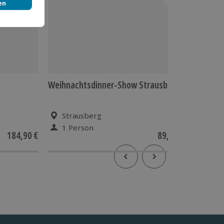
Weihnachtsdinner-Show Strausberg
Krimidi
Strausberg
Stra
1 Person
1 Pe
184,90 €
89,90 €