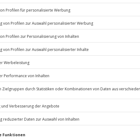
Listenansicht
ügbar.
© OpenStreetMaps
icht
 nach Absprache mit dem
Jochen Schweizer
GmbH
Mühldorfstraße 8
81671
München
eiten, außer an bundesweiten