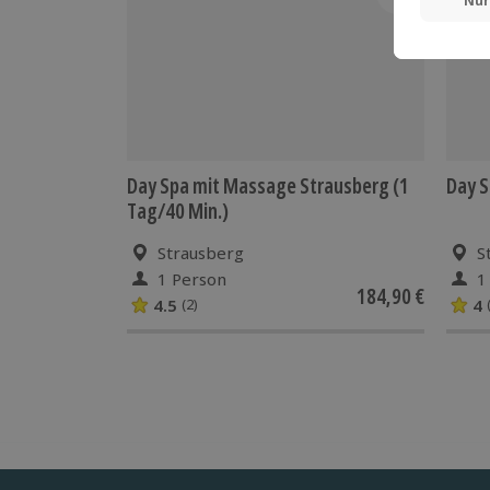
Day Spa mit Massage Strausberg (1
Day S
Tag/40 Min.)
Strausberg
S
1 Person
1
184,90 €
4.5
4
(2)