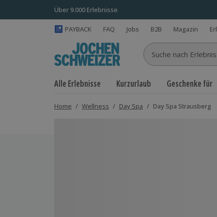
Über 9.000 Erlebnisse
PAYBACK
FAQ
Jobs
B2B
Magazin
Er
Suche nach Erlebnisse
Alle Erlebnisse
Kurzurlaub
Geschenke für
Home
/
Wellness
/
Day Spa
/
Day Spa Strausberg
Bild 1 von 10