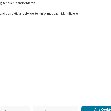
.
Fr: 9-17 Uhr
www.b2b.jochen-schweizer.de/