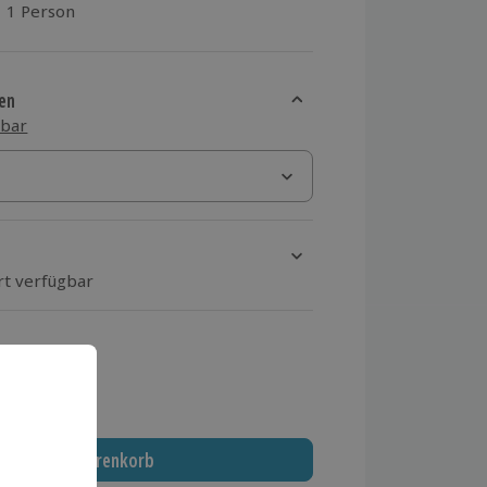
1 Person
aus 2 Bewertungen
en
sbar
rt verfügbar
ten Schritt einen Termin aus
 MwSt.)
In den Warenkorb