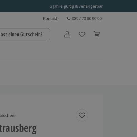
3 Jahre gültig & verlängerbar
Kontakt
089 / 70 80 90 90
hast einen Gutschein?
Benutzerkonto
utschein
trausberg