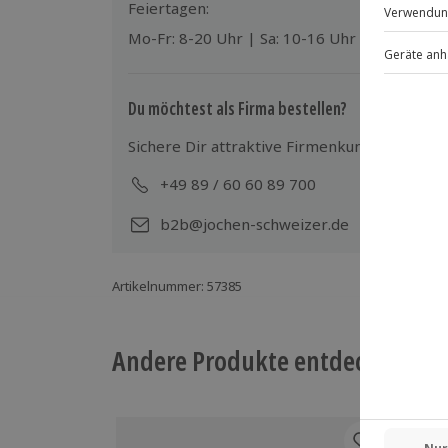
Feiertagen:
Gutschein gültig für 1 Person
Mo-Fr: 8-20 Uhr | Sa: 10-16 Uhr
Du möchtest als Firma bestellen?
Sichere Dir attraktive Firmenkunden Vorteile
+49 89 / 60 60 89 700
Mo-
b2b@jochen-schweizer.de
Artikelnummer
:
57385
Andere Produkte entdecken