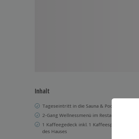
Inhalt
Tageseintritt in die Sauna & Pool Landschaf
2-Gang Wellnessmenü im Restaurant Royal
1 Kaffeegedeck inkl. 1 Kaffeespezialität u
des Hauses