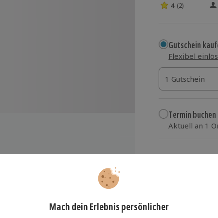
4
(2)
4 Sterne von 5 
Gutschein kauf
Flexibel einlö
1 Gutschein
1 Gutschein
1 Gutschein
Termin buchen
Aktuell an 1 O
Wähle im nächs
104,90 €
t
zzgl. Versand
(inkl.
nd einem Stück Kuchen nach Wahl