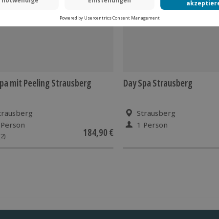
pa mit Peeling Strausberg
Day Spa Strausberg
trausberg
Strausberg
 Person
1 Person
184,90 €
(2)