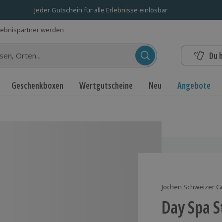
Jeder Gutschein für alle Erlebnisse einlösbar
lebnispartner werden
Du 
n...
Geschenkboxen
Wertgutscheine
Neu
Angebote
Jochen Schweizer G
Day Spa S