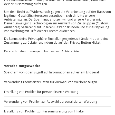
Teilnehmer
Du erreichst uns telefonisch zu folgenden Zeiten,
außer an bundesweiten Feiertagen:
Gutschein gültig für 1 Person
Gruppengröße: 1-12 Personen
Mo-Fr: 8-20 Uhr | Sa: 10-16 Uhr
Mindestteilnehmeranzahl: 6 Personen
Du möchtest als Firma bestellen?
Sichere Dir attraktive Firmenkunden Vorteile.
+49 89 / 60 60 89 700
Mo-Fr: 9-17 Uhr
b2b@jochen-schweizer.de
www.b2b.jochen-schweizer.de/
Artikelnummer
:
59082