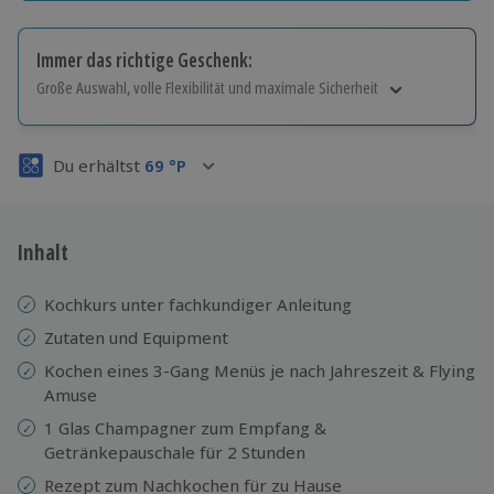
Immer das richtige Geschenk:
Große Auswahl, volle Flexibilität und maximale Sicherheit
Große Auswahl
Über 9.000 Erlebnisse.
Du erhältst
69
°P
Volle Flexibilität
Jeder Gutschein für alle Erlebnisse einlösbar.
Maximale Sicherheit
3 Jahre gültig & verlängerbar.
Inhalt
Kochkurs unter fachkundiger Anleitung
Zutaten und Equipment
Kochen eines 3-Gang Menüs je nach Jahreszeit & Flying
Amuse
1 Glas Champagner zum Empfang &
Getränkepauschale für 2 Stunden
Rezept zum Nachkochen für zu Hause