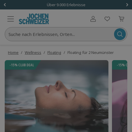
Über 9.000 Erlebnisse
Benutzerkonto
Suche nach Erlebnissen, Orten...
Home
/
Wellness
/
Floating
/
Floating für 2 Neumünster
-15% CLUB DEAL
-15% CLU