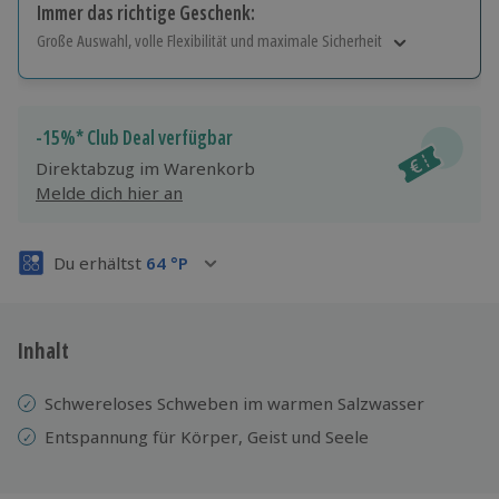
Immer das richtige Geschenk:
Große Auswahl, volle Flexibilität und maximale Sicherheit
Große Auswahl
Über 9.000 Erlebnisse.
Volle Flexibilität
-15%* Club Deal verfügbar
Jeder Gutschein für alle Erlebnisse einlösbar.
Direktabzug im Warenkorb
Maximale Sicherheit
Melde dich hier an
3 Jahre gültig & verlängerbar.
Du erhältst
64
°P
Inhalt
Schwereloses Schweben im warmen Salzwasser
Entspannung für Körper, Geist und Seele