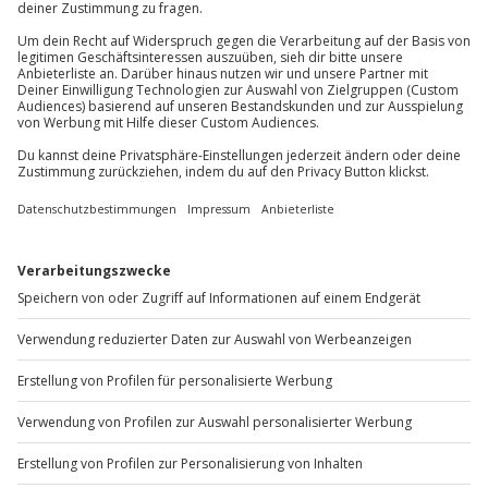
Du erreichst uns telefonisch zu folgenden Zeiten,
Gutschein gültig für 2 Personen
außer an bundesweiten Feiertagen:
Mo-Fr: 8-20 Uhr | Sa: 10-16 Uhr
Du möchtest als Firma bestellen?
Sichere Dir attraktive Firmenkunden Vorteile.
+49 89 / 60 60 89 700
Mo-Fr: 9-17 Uhr
b2b@jochen-schweizer.de
www.b2b.jochen-schweizer.de/
Artikelnummer
:
39903