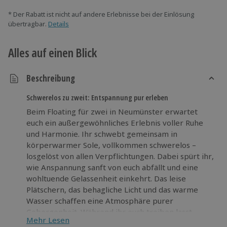
* Der Rabatt ist nicht auf andere Erlebnisse bei der Einlösung
übertragbar.
Details
Alles auf einen Blick
Beschreibung
Schwerelos zu zweit: Entspannung pur erleben
Beim Floating für zwei in Neumünster erwartet
euch ein außergewöhnliches Erlebnis voller Ruhe
und Harmonie. Ihr schwebt gemeinsam in
körperwarmer Sole, vollkommen schwerelos –
losgelöst von allen Verpflichtungen. Dabei spürt ihr,
wie Anspannung sanft von euch abfällt und eine
wohltuende Gelassenheit einkehrt. Das leise
Plätschern, das behagliche Licht und das warme
Wasser schaffen eine Atmosphäre purer
Geborgenheit. Während ihr euch treiben lasst,
Mehr Lesen
sorgen die beruhigenden Reize dafür, dass Körper