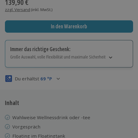
139,90 €
zzgl. Versand
(inkl. MwSt.)
In den Warenkorb
Immer das richtige Geschenk:
Große Auswahl, volle Flexibilität und maximale Sicherheit
Große Auswahl
Über 9.000 Erlebnisse.
Du erhältst
69
°P
Volle Flexibilität
Jeder Gutschein für alle Erlebnisse einlösbar.
Maximale Sicherheit
3 Jahre gültig & verlängerbar.
Inhalt
Wahlweise Wellnessdrink oder -tee
Vorgespräch
Floating im Floatingtank