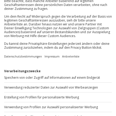
Mühldorfstraße 8
81671
München
Du erreichst uns telefonisch zu folgenden Zeiten,
außer an bundesweiten Feiertagen:
Mo-Fr: 8-20 Uhr | Sa: 10-16 Uhr
Du möchtest als Firma bestellen?
Sichere Dir attraktive Firmenkunden Vorteile.
+49 89 / 60 60 89 700
Mo-Fr: 9-17 Uhr
b2b@jochen-schweizer.de
www.b2b.jochen-schweizer.de/