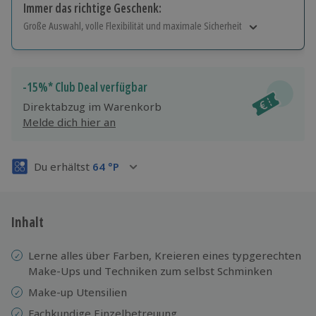
Immer das richtige Geschenk:
Große Auswahl, volle Flexibilität und maximale Sicherheit
Große Auswahl
Über 9.000 Erlebnisse.
Volle Flexibilität
-15%* Club Deal verfügbar
Jeder Gutschein für alle Erlebnisse einlösbar.
Direktabzug im Warenkorb
Maximale Sicherheit
Melde dich hier an
3 Jahre gültig & verlängerbar.
Du erhältst
64
°P
Inhalt
Lerne alles über Farben, Kreieren eines typgerechten
Make-Ups und Techniken zum selbst Schminken
Make-up Utensilien
Fachkundige Einzelbetreuung