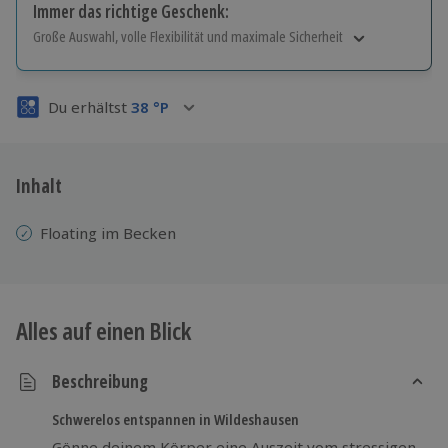
Immer das richtige Geschenk:
Große Auswahl, volle Flexibilität und maximale Sicherheit
Große Auswahl
Über 9.000 Erlebnisse.
Du erhältst
38
°P
Volle Flexibilität
Jeder Gutschein für alle Erlebnisse einlösbar.
Maximale Sicherheit
3 Jahre gültig & verlängerbar.
Inhalt
Floating im Becken
Alles auf einen Blick
Beschreibung
Schwerelos entspannen in Wildeshausen
Gönne deinem Körper eine Auszeit vom stressigen