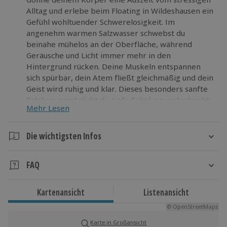
Alltag und erlebe beim Floating in Wildeshausen ein
Gefühl wohltuender Schwerelosigkeit. Im
angenehm warmen Salzwasser schwebst du
beinahe mühelos an der Oberfläche, während
Geräusche und Licht immer mehr in den
Hintergrund rücken. Deine Muskeln entspannen
sich spürbar, dein Atem fließt gleichmäßig und dein
Geist wird ruhig und klar. Dieses besonders sanfte
Erlebnis ermöglicht dir tiefe Erholung und schenkt
Mehr Lesen
dir neue Kraft. Es ist ideal nach anstrengenden
Tagen oder wenn du einfach bewusst abschalten
möchtest. Beim Floating verbinden sich
Die wichtigsten Infos
Entspannung und eine besondere Sinneserfahrung
Dauer
auf harmonische Weise. Du darfst loslassen, zur
FAQ
Ruhe kommen und dich ganz auf den Moment
Ca. 1 Stunde
konzentrieren. Spüre selbst, wie gut es sich anfühlt,
Gibt es Teilnahmevoraussetzungen?
dir diese bewusste Pause zu gönnen und neue
Kartenansicht
Listenansicht
Verfügbarkeit / Termine
- Keine offenen Wunden/akute/offene
Energie zu sammeln.
© OpenStreetMaps
Hautkrankheiten (z.B.Neurodermitis), - Kein offenes
Termine nach Vereinbarung
Trommelfell, - Kein Gips/Verbände, - Kein Alkohol-
Karte in Großansicht