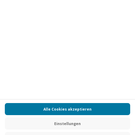
Vertrag widerrufen
FAQs
Kontakt
Zahlungsarten
Über uns
Magazin
Jobs
Partnerprogramm
PAYBACK
Versand und Lieferung
Presse
AGB
Cookie Einstellungen
Datenschutz
Nutzungsbedingungen
Online-Marktplatz
Barrierefreiheit
Grounding Page
Compliance
Impressum
RECHNUNG