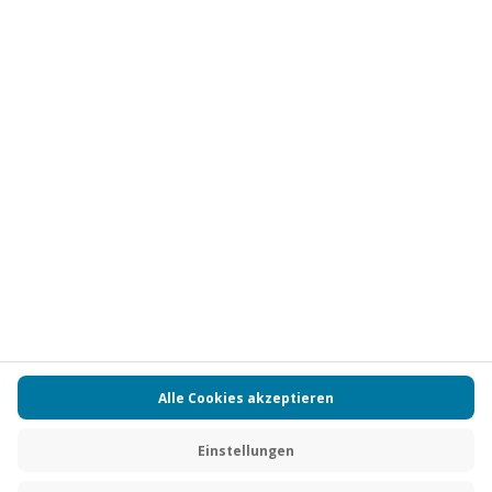
Vertrag widerrufen
FAQs
Kontakt
Zahlungsarten
Über uns
Magazin
Jobs
Partnerprogramm
PAYBACK
Versand und Lieferung
Presse
AGB
Cookie Einstellungen
Datenschutz
Nutzungsbedingungen
Online-Marktplatz
Barrierefreiheit
Grounding Page
Compliance
Impressum
RECHNUNG