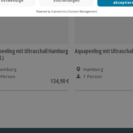
eeling mit Ultraschall Hamburg
Aquapeeling mit Ultrascha
.)
amburg
Hamburg
 Person
1 Person
134,90 €