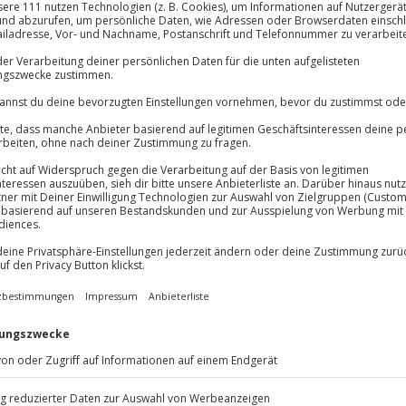
flegemaske
Volle Flexibil
-15%* Club Dea
Jeder Gutschein
Direktabzug 
Maximale Sic
Melde dich hie
3 Jahre gültig 
lösung übertragbar.
Details
Du erhältst
g mitten in Hamburg gönnst du
bst eine wohltuende Pause. Im
it einem Begrüßungsgetränk
yse deinen Lieblingsduft für die
 Gesicht und Dekolleté
ssen und dich ganz dem Moment
reit von Unreinheiten, ein
ine Haut zum Leuchten. Die