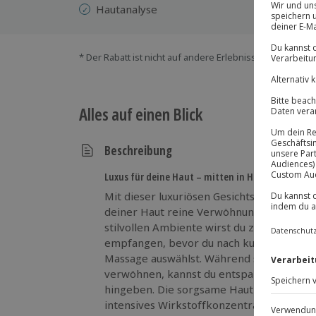
Hautanalyse
P
* Der Rabatt ist nicht auf andere Erlebnisse bei der Ein
Alles auf einen Blick
Beschreibung
Luxus für deine Haut – mitten in Hamburg
Mit dieser luxuriösen Gesichtsbehandlun
deiner Haut reine Verwöhnung und dir sel
stilvollen Ambiente wirst du zunächst m
empfangen, bevor du nach kurzer Hautanal
Massage auswählst. Während sanfte Hände
verwöhnen, kannst du entspannen, losla
hingeben. Die sorgsame Hautreinigung bef
intensives Wirkstoffkonzentrat bringt de