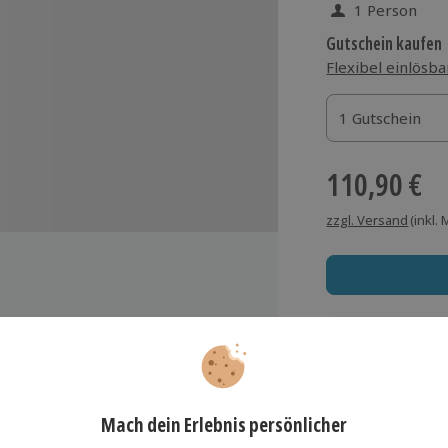
1 Person
Gutschein kaufen
Flexibel einlösba
1 Gutschein
1 Gutschein
1 Gutschein
110,90 €
zzgl. Versand
(inkl.
genbrauenkorrektur
Immer das rich
tfernen von Hautunreinheiten
Große Auswahl, voll
rkstoffkonzentrat
Große Auswa
sicht Dekolleté Massage
Über 9.000 Erle