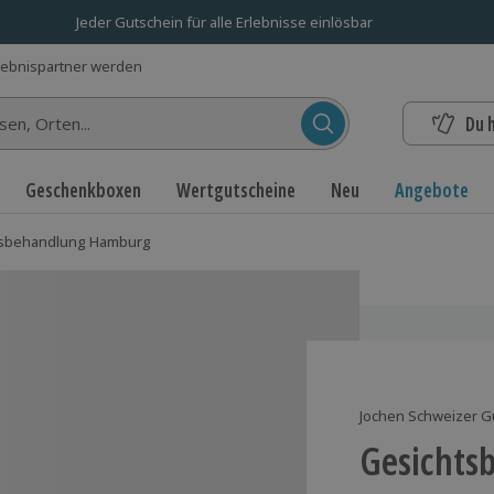
Jeder Gutschein für alle Erlebnisse einlösbar
lebnispartner werden
Du 
n...
Geschenkboxen
Wertgutscheine
Neu
Angebote
tsbehandlung Hamburg
Jochen Schweizer G
Gesichts