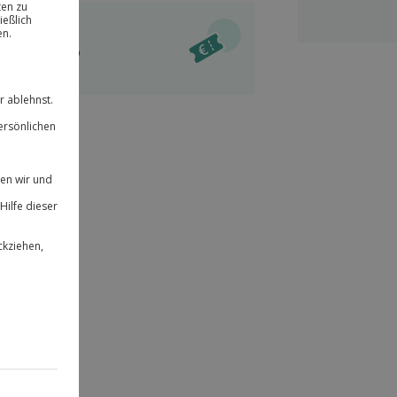
ität
l verfügbar
 für alle Erlebnisse einlösbar.
im Warenkorb
herheit
r an
& verlängerbar.
55
°P