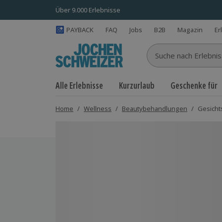
Über 9.000 Erlebnisse
PAYBACK
FAQ
Jobs
B2B
Magazin
Er
Suche nach Erlebnisse
Alle Erlebnisse
Kurzurlaub
Geschenke für
Home
/
Wellness
/
Beautybehandlungen
/
Gesich
Bild 1 von 5