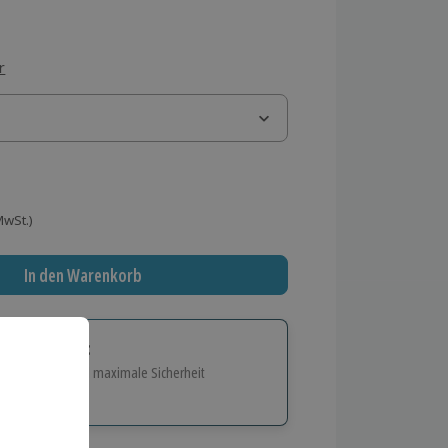
r
 MwSt.)
In den Warenkorb
tige Geschenk:
e Flexibilität und maximale Sicherheit
hl
bnisse.