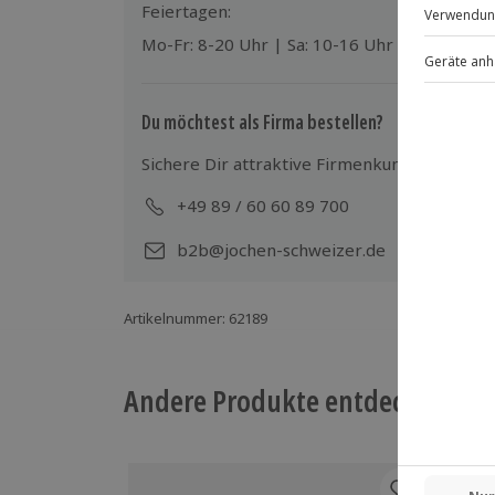
Feiertagen:
Teilnehmer
Mo-Fr: 8-20 Uhr | Sa: 10-16 Uhr
Gutschein gültig für 1 Person
Du möchtest als Firma bestellen?
Sichere Dir attraktive Firmenkunden Vorteile
+49 89 / 60 60 89 700
Mo-
b2b@jochen-schweizer.de
Artikelnummer
:
62189
Andere Produkte entdecken
-15%