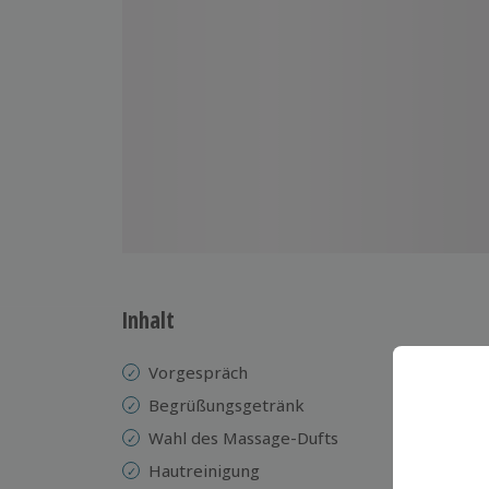
Inhalt
Vorgespräch
Au
Begrüßungsgetränk
En
Wahl des Massage-Dufts
Wi
Hautreinigung
Ge