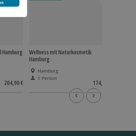
ll Hamburg
Wellness mit Naturkosmetik
BOA Ly
Hamburg
Hamburg
Ham
1 Person
1 Pe
204,90 €
174,90 €