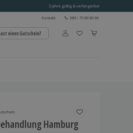
3 Jahre gültig & verlängerbar
Kontakt
089 / 70 80 90 90
hast einen Gutschein?
Benutzerkonto
utschein
behandlung Hamburg