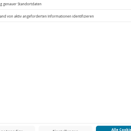
.
Fr: 9-17 Uhr
www.b2b.jochen-schweizer.de/
 CLUB DEAL
-15% CLUB DEAL