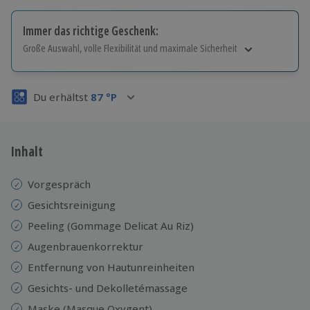
Immer das richtige Geschenk:
Große Auswahl, volle Flexibilität und maximale Sicherheit
Große Auswahl
Über 9.000 Erlebnisse.
Du erhältst
87
°P
Volle Flexibilität
Jeder Gutschein für alle Erlebnisse einlösbar.
Maximale Sicherheit
3 Jahre gültig & verlängerbar.
Inhalt
Vorgespräch
Gesichtsreinigung
Peeling (Gommage Delicat Au Riz)
Augenbrauenkorrektur
Entfernung von Hautunreinheiten
Gesichts- und Dekolletémassage
Maske (Masque Oxygent)