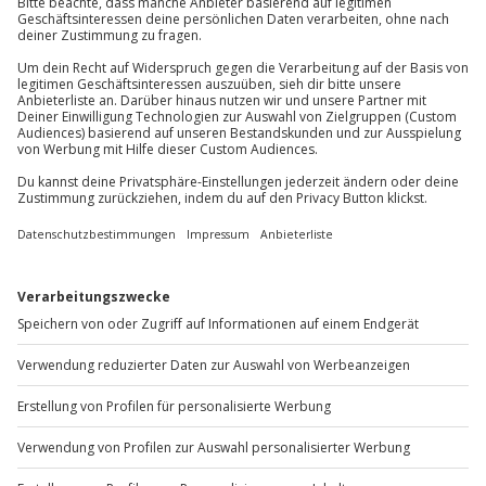
Mühldorfstraße 8
81671
München
Du erreichst uns telefonisch zu folgenden Zeiten,
außer an bundesweiten Feiertagen:
Mo-Fr: 8-20 Uhr | Sa: 10-16 Uhr
Du möchtest als Firma bestellen?
Sichere Dir attraktive Firmenkunden Vorteile.
+49 89 / 60 60 89 700
Mo-Fr: 9-17 Uhr
b2b@jochen-schweizer.de
www.b2b.jochen-schweizer.de/
Artikelnummer
:
62190