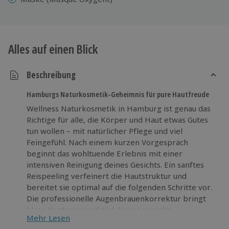
Alles auf einen Blick
Beschreibung
Hamburgs Naturkosmetik-Geheimnis für pure Hautfreude
Wellness Naturkosmetik in Hamburg ist genau das
Richtige für alle, die Körper und Haut etwas Gutes
tun wollen – mit natürlicher Pflege und viel
Feingefühl. Nach einem kurzen Vorgespräch
beginnt das wohltuende Erlebnis mit einer
intensiven Reinigung deines Gesichts. Ein sanftes
Reispeeling verfeinert die Hautstruktur und
bereitet sie optimal auf die folgenden Schritte vor.
Die professionelle Augenbrauenkorrektur bringt
klare Konturen ins Spiel, bevor gezielte
Mehr Lesen
Ausreinigungen für ein ebenmäßiges Hautbild