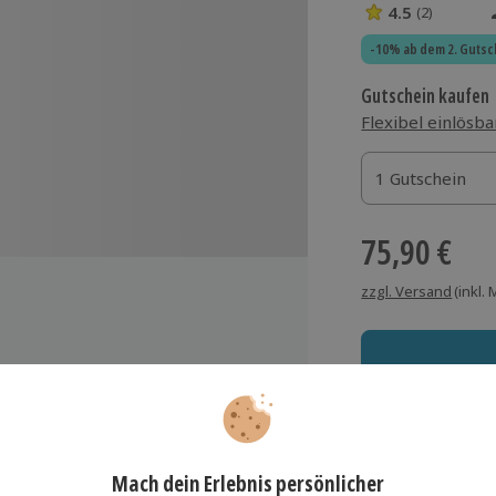
4.5
(2)
4.5 Sterne von 5
-10% ab dem 2. Gutsc
Gutschein kaufen
Flexibel einlösba
1 Gutschein
1 Gutschein
1 Gutschein
75,90 €
zzgl. Versand
(inkl.
opfmassage
sichtsmassage
Immer das rich
cken-, Dekolleté- und Schulter-
Große Auswahl, voll
assage