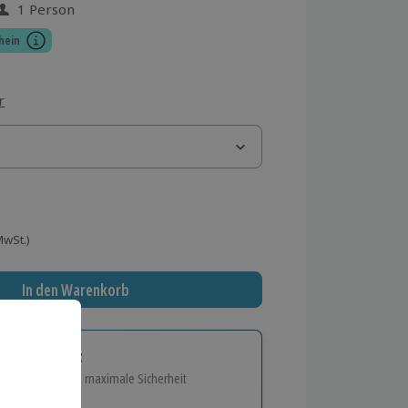
1 Person
 aus 2 Bewertungen
hein
r
 MwSt.)
In den Warenkorb
tige Geschenk:
e Flexibilität und maximale Sicherheit