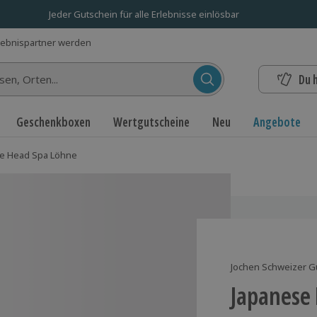
Jeder Gutschein für alle Erlebnisse einlösbar
lebnispartner werden
Du 
n...
Geschenkboxen
Wertgutscheine
Neu
Angebote
e Head Spa Löhne
Jochen Schweizer G
Japanese