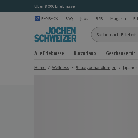
Über 9.000 Erlebnisse
PAYBACK
FAQ
Jobs
B2B
Magazin
Er
Suche nach Erlebnisse
Alle Erlebnisse
Kurzurlaub
Geschenke für
Home
/
Wellness
/
Beautybehandlungen
/
Japanes
Bild 1 von 4