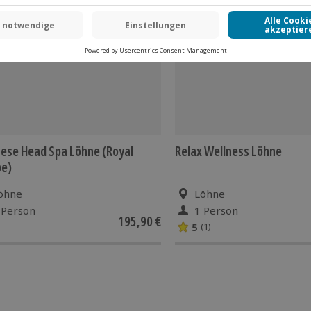
ese Head Spa Löhne (Royal
Relax Wellness Löhne
pe)
öhne
Löhne
 Person
1 Person
195,90 €
5
(1)