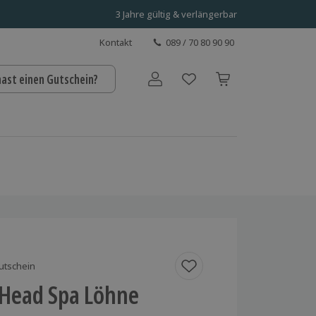
3 Jahre gültig & verlängerbar
Kontakt
089 / 70 80 90 90
hast einen Gutschein?
Benutzerkonto
utschein
 Head Spa Löhne