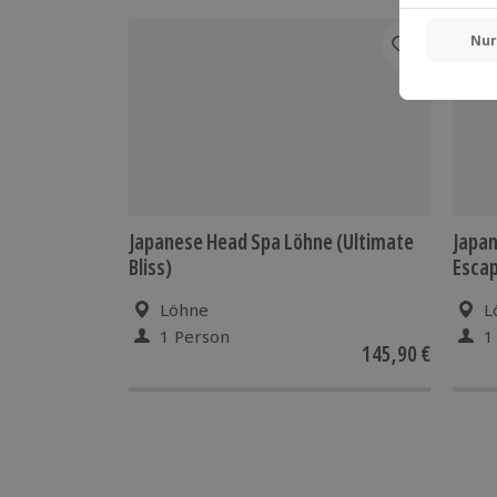
Japanese Head Spa Löhne (Ultimate
Japan
Bliss)
Esca
Löhne
L
1 Person
1
145,90 €