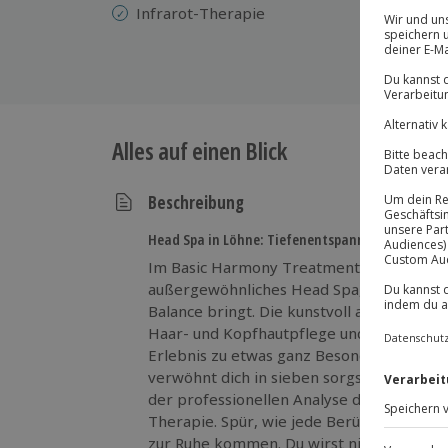
Infrarot-Therapie
Alles auf einen Blick
Beschreibung
Head Spa in Löhne: Tiefenentspannung trifft Pfl
Im Basic Harmony Treatment in Löhne erw
außergewöhnliches Head Spa, das auf sanf
Balance bringt. Die kunstvoll abgestimmt
Haar- und Kopfhautpflege und tief ents
Erlebnis zu etwas ganz Besonderem. Der j
verwöhnt dich in sieben sorgsam aufeina
der professionellen Analyse deiner Kopfh
Therapie. Spür, wie jede Berührung Vers
zur Ruhe kommen. Du wirst nicht nur äuße