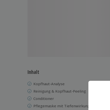
Inhalt
Kopfhaut-Analyse
K
Reinigung & Kopfhaut-Peeling
Ge
Conditioner
Na
M
Pflegemaske mit Tiefenwirkung