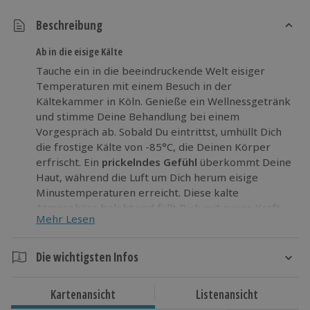
Beschreibung
Ab in die eisige Kälte
Tauche ein in die beeindruckende Welt eisiger
Temperaturen mit einem Besuch in der
Kältekammer in Köln. Genieße ein Wellnessgetränk
und stimme Deine Behandlung bei einem
Vorgespräch ab. Sobald Du eintrittst, umhüllt Dich
die frostige Kälte von -85°C, die Deinen Körper
erfrischt. Ein
prickelndes Gefühl
überkommt Deine
Haut, während die Luft um Dich herum eisige
Minustemperaturen erreicht. Diese kalte
Atmosphäre belebt und füllt Dich mit neuer Kraft.
Mehr Lesen
In diesen 3 Minuten Deines Aufenthalts fühlst Du
Dich durch die Ausschüttung von Glückshormonen
belebt und verlässt die Kammer voller
Die wichtigsten Infos
Lebensfreude.
Dauer
Trau Dich, die
Kälte zu erleben
und finde heraus,
Kartenansicht
Listenansicht
Gesamtdauer: ca. 15 Minuten
wie belebend diese Erfahrung sein kann.