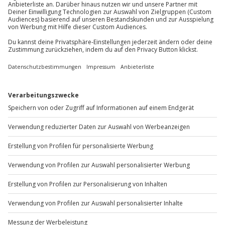
Du möchtest als Firma bestellen?
Sichere Dir attraktive Firmenkunden Vorteile.
+49 89 / 60 60 89 700
Mo-Fr: 9-17 Uhr
b2b@jochen-schweizer.de
www.b2b.jochen-schweizer.de/
Artikelnummer
:
47612
Andere Produkte entdecken