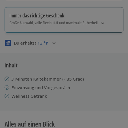
Immer das richtige Geschenk:
Große Auswahl, volle Flexibilität und maximale Sicherheit
Große Auswahl
Über 9.000 Erlebnisse.
Du erhältst
13
°P
Volle Flexibilität
Jeder Gutschein für alle Erlebnisse einlösbar.
Maximale Sicherheit
3 Jahre gültig & verlängerbar.
Inhalt
3 Minuten Kältekammer (- 85 Grad)
Einweisung und Vorgespräch
Wellness Getränk
Alles auf einen Blick