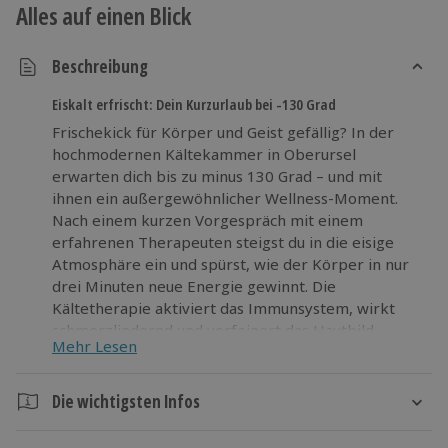
Alles auf einen Blick
Beschreibung
Eiskalt erfrischt: Dein Kurzurlaub bei -130 Grad
Frischekick für Körper und Geist gefällig? In der
hochmodernen Kältekammer in Oberursel
erwarten dich bis zu minus 130 Grad – und mit
ihnen ein außergewöhnlicher Wellness-Moment.
Nach einem kurzen Vorgespräch mit einem
erfahrenen Therapeuten steigst du in die eisige
Atmosphäre ein und spürst, wie der Körper in nur
drei Minuten neue Energie gewinnt. Die
Kältetherapie aktiviert das Immunsystem, wirkt
schmerzlindernd und verfeinert das Hautbild –
Mehr Lesen
perfekt als effektive Beautybehandlung oder kurze
mentale Erholung vom Alltag. Kein langes Warten,
sondern schnell Wirkung spüren und danach
Die wichtigsten Infos
entspannt bei einem Tee nachfühlen. Lust auf ein
Dauer
außergewöhnliches Frischeabenteuer? Dann lass