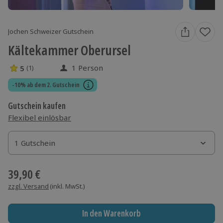
Jochen Schweizer Gutschein
Kältekammer Oberursel
1 Person
5
(1)
5 Sterne von 5 aus 1 Bewertungen
-10% ab dem 2. Gutschein
Gutschein kaufen
Flexibel einlösbar
1 Gutschein
1 Gutschein
1 Gutschein
39,90 €
zzgl. Versand
(inkl. MwSt.)
In den Warenkorb