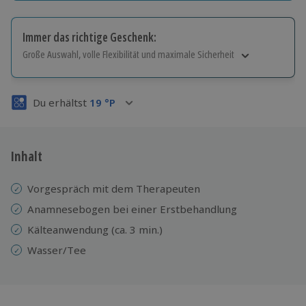
Immer das richtige Geschenk:
Große Auswahl, volle Flexibilität und maximale Sicherheit
Große Auswahl
Über 9.000 Erlebnisse.
Du erhältst
19
°P
Volle Flexibilität
Jeder Gutschein für alle Erlebnisse einlösbar.
Maximale Sicherheit
3 Jahre gültig & verlängerbar.
Inhalt
Vorgespräch mit dem Therapeuten
Anamnesebogen bei einer Erstbehandlung
Kälteanwendung (ca. 3 min.)
Wasser/Tee