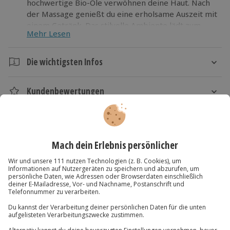
hochwertige Bio-Öle verwöhnen deine Haut. Nach
der Massage genießt du eine erholsame Auszeit mit
einem Getränk. Das stilvolle Ambiente lädt zum
Mehr Lesen
Abschalten ein, während ein handgefertigtes
Geschenk dein Erlebnis abrundet. Lass den Stress
hinter dir und erlebe pure Entspannung. Gönn dir
Die wichtigsten Infos
dieses besondere Verwöhnprogramm in Bad Soden
Dauer
am Taunus!
Kundenbewertungen
Ca. 2 Stunden
Kartenansicht
Listenansicht
Verfügbarkeit / Termine
© OpenStreetMaps
Ganzjährig zu bestimmten Terminen verfügbar
Karte in Großansicht
Teilnahmebedingungen
Mindestalter: 10 Jahre (unter 18 Jahren nur mit
Du hast noch Fragen?
Einverständniserklärung eines
Erziehungsberechtigten)
Teilnahme für Personen mit Handicap nach
089 / 70 80 90 55
Absprache mit dem Veranstalter möglich