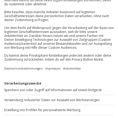
Kontakt & FAQ
Ausrüstung & Kleidung
Wird gestellt: Handtücher, Einmalunterwäsche,
Jochen Schweizer
GmbH
Bademantel
Mühldorfstraße 8
81671
München
Teilnehmer
Du erreichst uns telefonisch zu folgenden Zeiten,
Gutschein gültig für 1 Person
außer an bundesweiten Feiertagen:
Mo-Fr: 8-20 Uhr | Sa: 10-16 Uhr
Du möchtest als Firma bestellen?
Sichere Dir attraktive Firmenkunden Vorteile.
+49 89 / 60 60 89 700
Mo-Fr: 9-17 Uhr
b2b@jochen-schweizer.de