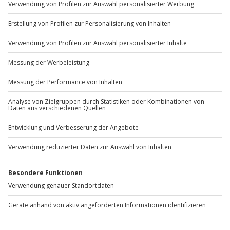
www.b2b.jochen-schweizer.de/
Artikelnummer
:
60213
Andere Produkte entdecken
Hawaiianische Massage
Ägyptische Massage Bad
B
Bad Soden am Taunus
Soden am Taunus
T
Bad Soden am Taunus
Bad Soden am Taunus