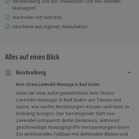
Verwendung von Bio Sheabutter und Bio-Mandel-
Massageöl
Nachruhe mit Getränk
Geschenk aus eigener Manufaktur
Alles auf einen Blick
Beschreibung
Anti-Stress Lavendel-Massage in Bad Soden
Gönn dir eine außergewöhnliche Anti-Stress-
Lavendel-Massage in Bad Soden am Taunus und
spüre, wie sanfte Berührungen Körper und Geist in
Einklang bringen. Der beruhigende Duft von
Lavendel entspannt deine Gedanken, während
geschmeidige Massagegriffe Verspannungen lösen.
Ein wohltuendes Fußbad mit duftenden Blüten und