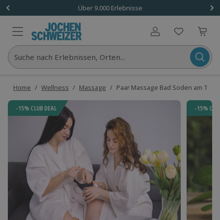
Über 9.000 Erlebnisse
Benutzerkonto
Suche nach Erlebnissen, Orten...
Home
/
Wellness
/
Massage
/
Paar Massage Bad Soden am Taun
-15% CLUB DEAL
-15% CLU