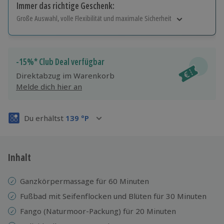
Immer das richtige Geschenk:
Große Auswahl, volle Flexibilität und maximale Sicherheit
Große Auswahl
Über 9.000 Erlebnisse.
Volle Flexibilität
-15%* Club Deal verfügbar
Jeder Gutschein für alle Erlebnisse einlösbar.
Direktabzug im Warenkorb
Maximale Sicherheit
Melde dich hier an
3 Jahre gültig & verlängerbar.
Du erhältst
139
°P
Inhalt
Ganzkörpermassage für 60 Minuten
Fußbad mit Seifenflocken und Blüten für 30 Minuten
Fango (Naturmoor-Packung) für 20 Minuten