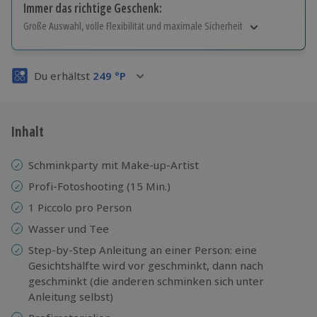
Immer das richtige Geschenk:
Große Auswahl, volle Flexibilität und maximale Sicherheit
Große Auswahl
Über 9.000 Erlebnisse.
Du erhältst
249
°P
Volle Flexibilität
Jeder Gutschein für alle Erlebnisse einlösbar.
Maximale Sicherheit
3 Jahre gültig & verlängerbar.
Inhalt
Schminkparty mit Make-up-Artist
Profi-Fotoshooting (15 Min.)
1 Piccolo pro Person
Wasser und Tee
Step-by-Step Anleitung an einer Person: eine
Gesichtshälfte wird vor geschminkt, dann nach
geschminkt (die anderen schminken sich unter
Anleitung selbst)