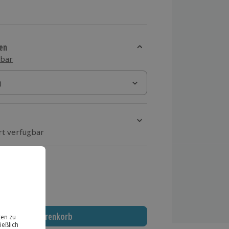
en
sbar
)
)
rt verfügbar
ten Schritt einen Termin aus
 MwSt.)
In den Warenkorb