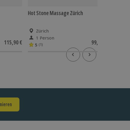
Hot Stone Massage Zürich
Whisky 
Zürich
Züri
1 Person
1 Pe
115,90 €
99,90 €
5
(1)
nieren