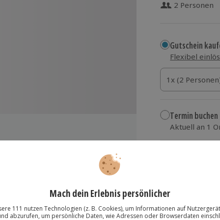
2 Personen
Gutschein kauf
Flexibel einlö
1x (2 Personen)
1x (2 Personen
1x (2 Personen
Termin buchen
Aktuell an 1 O
Wähle im nächs
215,90 €
zzgl. Versand
(inkl.