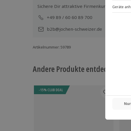
Sichere Dir attraktive Firmenkunden Vorteile
+49 89 / 60 60 89 700
Mo-
b2b@jochen-schweizer.de
Artikelnummer
:
59789
Andere Produkte entdecken
-15% CLUB DEAL