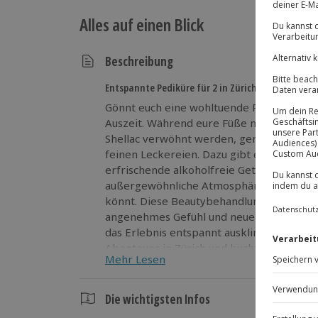
Alles auf einen Blick
Beschreibung
Entspannte Pediküre für 2 in Zürich
Gönnt euch eine wohltuende Pediküre in Z
Auszeit. Während eure Füße mit einer Qui
Shellac verwöhnt werden, genießt ihr ein
feinen Leckereien. Dazu gibt es prickeln
erfrischende alkoholfreie Getränke. Das s
außergewöhnliche Atmosphäre, in der ihr
könnt. Diese Beautybehandlung in Zürich 
angenehmes Gefühl und neue Energie. Nac
das Erlebnis entspannt ausklingen zu las
Abenteuer in Zürich und bucht jetzt eure P
Mehr Lesen
Die wichtigsten Infos