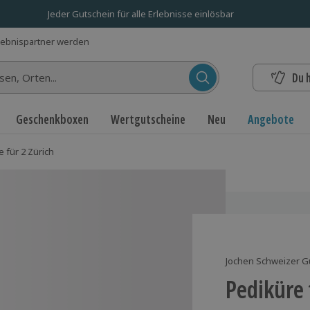
Jeder Gutschein für alle Erlebnisse einlösbar
lebnispartner werden
Du 
n...
Geschenkboxen
Wertgutscheine
Neu
Angebote
 für 2 Zürich
Jochen Schweizer G
Pediküre 