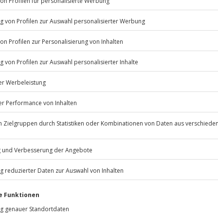
Listenansicht
© OpenStreetMaps
icht
 freitags zu bestimmten Terminen
Jochen Schweizer
GmbH
 nach Absprache mit dem
Mühldorfstraße 8
81671
München
eiten, außer an bundesweiten
en gegenüber Lebensmitteln bitte