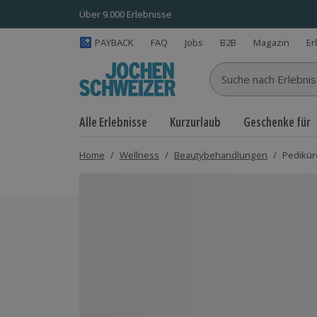
Über 9.000 Erlebnisse
PAYBACK
FAQ
Jobs
B2B
Magazin
Er
Suche nach Erlebnisse
Alle Erlebnisse
Kurzurlaub
Geschenke für
Home
/
Wellness
/
Beautybehandlungen
/
Pediküre
Bild 1 von 5