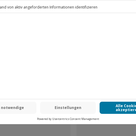
.
Fr: 9-17 Uhr
www.b2b.jochen-schweizer.de/
-15% CLUB DEAL