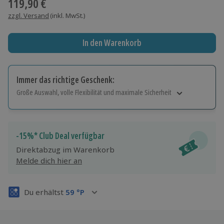
119,90 €
zzgl. Versand
(inkl. MwSt.)
In den Warenkorb
Immer das richtige Geschenk:
Große Auswahl, volle Flexibilität und maximale Sicherheit
Große Auswahl
Über 9.000 Erlebnisse.
Volle Flexibilität
-15%* Club Deal verfügbar
Jeder Gutschein für alle Erlebnisse einlösbar.
Direktabzug im Warenkorb
Maximale Sicherheit
Melde dich hier an
3 Jahre gültig & verlängerbar.
Du erhältst
59
°P