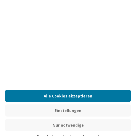
Vertrag widerrufen
FAQs
Kontakt
Zahlungsarten
Über uns
Magazin
Jobs
Partnerprogramm
PAYBACK
Versand und Lieferung
Presse
AGB
Cookie Einstellungen
Datenschutz
Nutzungsbedingungen
Online-Marktplatz
Barrierefreiheit
Grounding Page
Compliance
Impressum
RECHNUNG