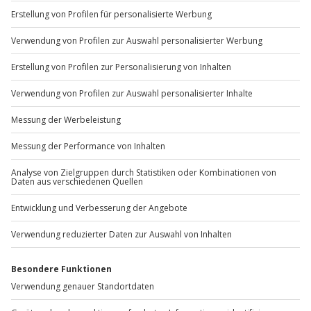
+49 89 / 60 60 89 700
Mo-Fr: 9-17 Uhr
b2b@jochen-schweizer.de
www.b2b.jochen-schweizer.de/
Artikelnummer
:
59217
Andere Produkte entdecken