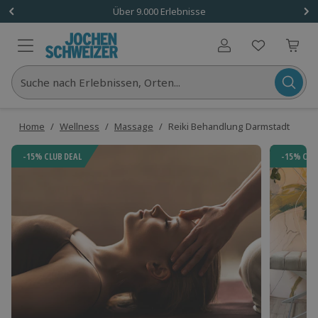
Über 9.000 Erlebnisse
Benutzerkonto
Suche nach Erlebnissen, Orten...
Home
/
Wellness
/
Massage
/
Reiki Behandlung Darmstadt
-15% CLUB DEAL
-15% CLU