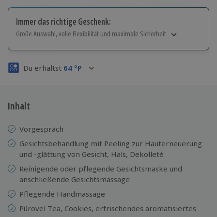
Immer das richtige Geschenk:
Große Auswahl, volle Flexibilität und maximale Sicherheit
Große Auswahl
Über 9.000 Erlebnisse.
Du erhältst
64
°P
Volle Flexibilität
Jeder Gutschein für alle Erlebnisse einlösbar.
Maximale Sicherheit
3 Jahre gültig & verlängerbar.
Inhalt
Vorgespräch
Gesichtsbehandlung mit Peeling zur Hauterneuerung
und -glättung von Gesicht, Hals, Dekolleté
Reinigende oder pflegende Gesichtsmaske und
anschließende Gesichtsmassage
Pflegende Handmassage
Pürovel Tea, Cookies, erfrischendes aromatisiertes