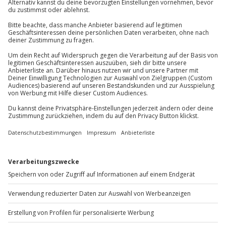
Kontakt & FAQ
Jochen Schweizer
GmbH
Mühldorfstraße 8
81671
München
Du erreichst uns telefonisch zu folgenden Zeiten,
außer an bundesweiten Feiertagen:
Mo-Fr: 8-20 Uhr | Sa: 10-16 Uhr
Du möchtest als Firma bestellen?
Sichere Dir attraktive Firmenkunden Vorteile.
+49 89 / 60 60 89 700
Mo-Fr: 9-17 Uhr
b2b@jochen-schweizer.de