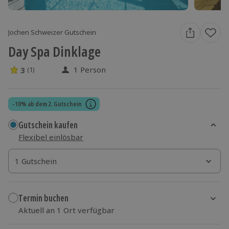
Jochen Schweizer Gutschein
Day Spa Dinklage
1 Person
3
(1)
3 Sterne von 5 aus 1 Bewertungen
-10% ab dem 2. Gutschein
Gutschein kaufen
Flexibel einlösbar
1 Gutschein
1 Gutschein
1 Gutschein
Termin buchen
Aktuell an 1 Ort verfügbar
Wähle im nächsten Schritt einen Termin aus