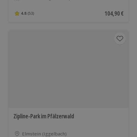
Anzahl der Teilnehmer
Aktueller Preis
104,90 €
4.8
(53)
4.8 von 5 Sternen basierend auf 53 Bewertungen
Zipline-Park im Pfälzerwald
Standort
Elmstein (Iggelbach)