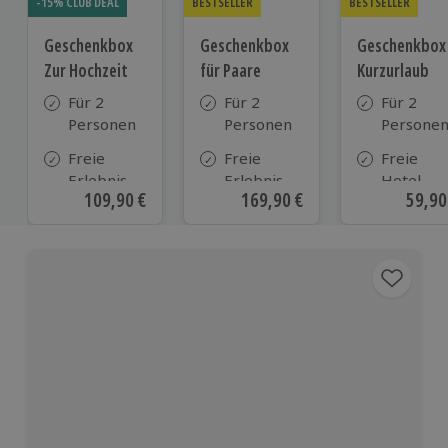
-15% CLUB DEAL
BESTSELLER
BESTSELLER
Geschenkbox
Geschenkbox
Geschenkbox
Zur Hochzeit
für Paare
Kurzurlaub
Für 2
Für 2
Für 2
Personen
Personen
Persone
Freie
Freie
Freie
Erlebnis-
Erlebnis-
Hotel-
Aktueller Preis
109,90 €
Aktueller Preis
169,90 €
Aktue
59,90
Auswahl
Auswahl
Auswahl
an ca.
an ca. 860
aus ca. 5
610 Orten
Orten
Hotels in
Deutschl
Österrei
und viele
weiteren
europäis
Ländern