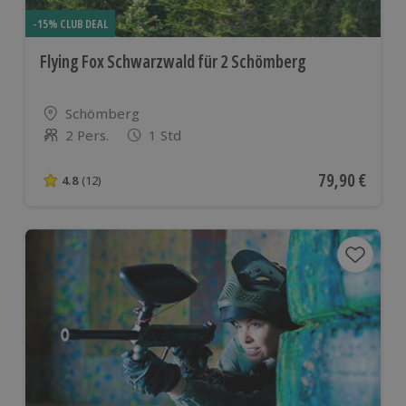
-15% CLUB DEAL
Flying Fox Schwarzwald für 2 Schömberg
Standort
Schömberg
2 Pers.
1 Std
Anzahl der Teilnehmer
Aktueller Pre
79,90 €
4.8
(12)
4.8 von 5 Sternen basierend auf 12 Bewertungen