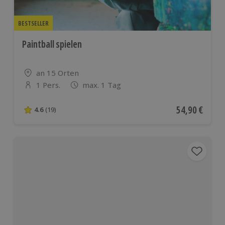
BESTSELLER
Paintball spielen
Standort
an 15 Orten
1 Pers.
max. 1 Tag
Anzahl der Teilnehmer
Aktueller Pre
54,90 €
4.6
(19)
4.6 von 5 Sternen basierend auf 19 Bewertungen