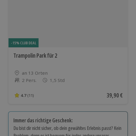
-15% CLUB DEAL
Trampolin Park für 2
Standort
an 13 Orten
2 Pers.
1,5 Std
Anzahl der Teilnehmer
Aktueller Pre
39,90 €
4.7
(11)
4.7 von 5 Sternen basierend auf 11 Bewertungen
Immer das richtige Geschenk:
Du bist dir nicht sicher, ob dein gewähltes Erlebnis passt? Kein
Problem, denn es ist bequem für jedes andere unserer