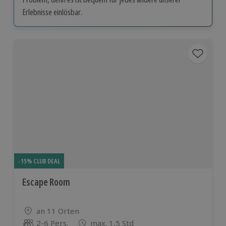
Erlebnisse einlösbar.
-15% CLUB DEAL
Escape Room
Standort
an 11 Orten
2-6 Pers.
max. 1,5 Std