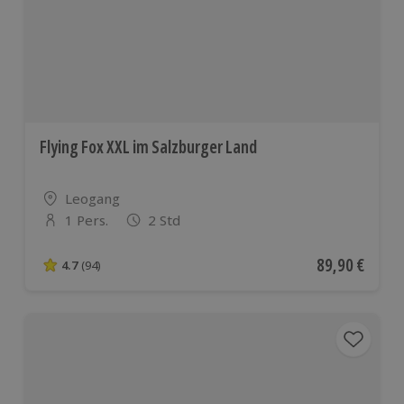
Flying Fox XXL im Salzburger Land
Standort
Leogang
1 Pers.
2 Std
Anzahl der Teilnehmer
Aktueller Pre
89,90 €
4.7
(94)
4.7 von 5 Sternen basierend auf 94 Bewertungen