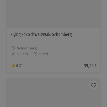
Flying Fox Schwarzwald Schömberg
Standort
Schömberg
1 Pers.
1 Std
Anzahl der Teilnehmer
Aktueller Pre
39,90 €
5
(7)
5 von 5 Sternen basierend auf 7 Bewertungen