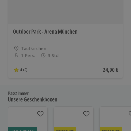
Outdoor Park - Arena München
Standort
Taufkirchen
1 Pers.
3 Std
Anzahl der Teilnehmer
Aktueller Pre
24,90 €
4
(2)
4 von 5 Sternen basierend auf 2 Bewertungen
Passt immer:
Unsere Geschenkboxen