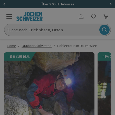
Über 9.000 Erlebnisse
Benutzerkonto
Suche nach Erlebnissen, Orten...
Home
/
Outdoor Aktivitäten
/
Höhlentour im Raum Wien
-15% CLUB DEAL
-15% CLU