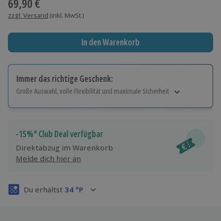
69,90 €
zzgl. Versand
(inkl. MwSt.)
In den Warenkorb
Immer das richtige Geschenk:
Große Auswahl, volle Flexibilität und maximale Sicherheit
Große Auswahl
Über 9.000 Erlebnisse.
Volle Flexibilität
-15%* Club Deal verfügbar
Jeder Gutschein für alle Erlebnisse einlösbar.
Direktabzug im Warenkorb
Maximale Sicherheit
Melde dich hier an
3 Jahre gültig & verlängerbar.
Du erhältst
34
°P